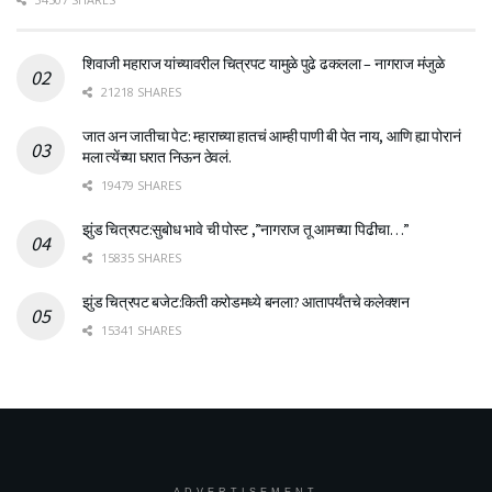
शिवाजी महाराज यांच्यावरील चित्रपट यामुळे पुढे ढकलला – नागराज मंजुळे
21218 SHARES
जात अन जातीचा पेट: म्हाराच्या हातचं आम्ही पाणी बी पेत नाय, आणि ह्या पोरानं
मला त्येंच्या घरात निऊन ठेवलं.
19479 SHARES
झुंड चित्रपट:सुबोध भावे ची पोस्ट ,”नागराज तू आमच्या पिढीचा…”
15835 SHARES
झुंड चित्रपट बजेट:किती करोडमध्ये बनला? आतापर्यँतचे कलेक्शन
15341 SHARES