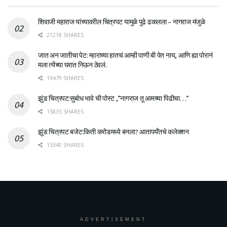
शिवाजी महाराज यांच्यावरील चित्रपट यामुळे पुढे ढकलला – नागराज मंजुळे
21218 SHARES
जात अन जातीचा पेट: म्हाराच्या हातचं आम्ही पाणी बी पेत नाय, आणि ह्या पोरानं
मला त्येंच्या घरात निऊन ठेवलं.
19479 SHARES
झुंड चित्रपट:सुबोध भावे ची पोस्ट ,”नागराज तू आमच्या पिढीचा…”
15835 SHARES
झुंड चित्रपट बजेट:किती करोडमध्ये बनला? आतापर्यँतचे कलेक्शन
15340 SHARES
ADVERTISEMENT