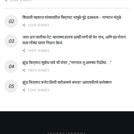
शिवाजी महाराज यांच्यावरील चित्रपट यामुळे पुढे ढकलला – नागराज मंजुळे
21218 SHARES
जात अन जातीचा पेट: म्हाराच्या हातचं आम्ही पाणी बी पेत नाय, आणि ह्या पोरानं
मला त्येंच्या घरात निऊन ठेवलं.
19479 SHARES
झुंड चित्रपट:सुबोध भावे ची पोस्ट ,”नागराज तू आमच्या पिढीचा…”
15835 SHARES
झुंड चित्रपट बजेट:किती करोडमध्ये बनला? आतापर्यँतचे कलेक्शन
15341 SHARES