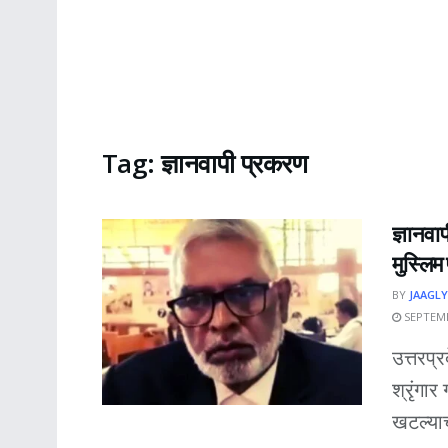
Tag:
ज्ञानवापी प्रकरण
ज्ञानवा
मुस्लिम
BY
JAAGLY
SEPTEMB
उत्तरप्
श्रृंगार
खटल्याच्