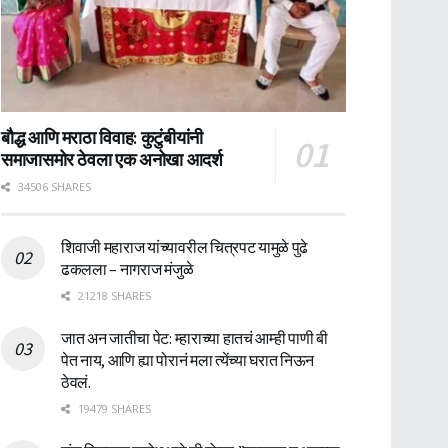
बौद्ध आणि मराठा विवाह: कुटुंबीयांनी
समाजासमोर ठेवला एक अनोखा आदर्श
34506 SHARES
शिवाजी महाराज यांच्यावरील चित्रपट यामुळे पुढे
ढकलला – नागराज मंजुळे
21218 SHARES
जात अन जातीचा पेट: म्हाराच्या हातचं आम्ही पाणी बी
पेत नाय, आणि ह्या पोरानं मला त्येंच्या घरात निऊन
ठेवलं.
19479 SHARES