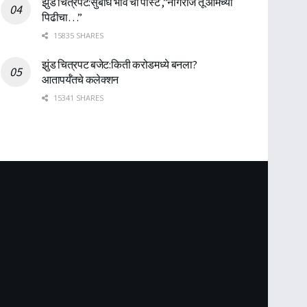
झुंड चित्रपट:सुबोध भावे ची पोस्ट ,”नागराज तू आमच्या
पिढीचा…”
15835 SHARES
झुंड चित्रपट बजेट:किती करोडमध्ये बनला?
आतापर्यँतचे कलेक्शन
15341 SHARES