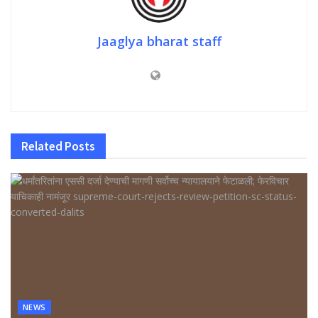
Jaaglya bharat staff
Related
Posts
NEWS