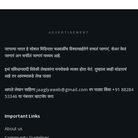
ADVERTISEMENT
जागल्या भारत
हे सोशल मिडियात चळवळींच विश्वासार्हतेने वाचलं जाणारं, शेअर केलं
जाणारं अन चर्चीलं जाणारं माध्यम आहे.
इथं संविधानवादी विवेकी लेखकांना मनमोकळे व्यक्त होता येतं. तुम्हाला काही मांडायचं
आहे तर आमच्याकडे लेख पाठवा
आपले लेखन साहित्य jaaglyaweb@gmail.com वर पाठवा किंवा +91 88284
53346 या नंबरवर व्हाटसेप करा
Important Links
About us
Community Guidelines