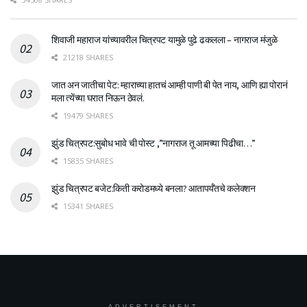
शिवाजी महाराज यांच्यावरील चित्रपट यामुळे पुढे ढकलला – नागराज मंजुळे
21218 SHARES
जात अन जातीचा पेट: म्हाराच्या हातचं आम्ही पाणी बी पेत नाय, आणि ह्या पोरानं
मला त्येंच्या घरात निऊन ठेवलं.
19479 SHARES
झुंड चित्रपट:सुबोध भावे ची पोस्ट ,”नागराज तू आमच्या पिढीचा…”
15835 SHARES
झुंड चित्रपट बजेट:किती करोडमध्ये बनला? आतापर्यँतचे कलेक्शन
15341 SHARES