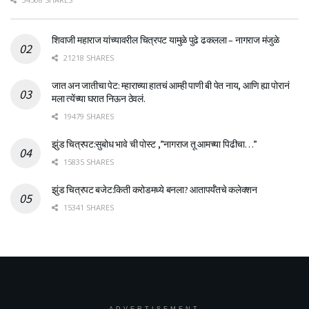
शिवाजी महाराज यांच्यावरील चित्रपट यामुळे पुढे ढकलला – नागराज मंजुळे
21218 SHARES
जात अन जातीचा पेट: म्हाराच्या हातचं आम्ही पाणी बी पेत नाय, आणि ह्या पोरानं
मला त्येंच्या घरात निऊन ठेवलं.
19479 SHARES
झुंड चित्रपट:सुबोध भावे ची पोस्ट ,”नागराज तू आमच्या पिढीचा…”
15835 SHARES
झुंड चित्रपट बजेट:किती करोडमध्ये बनला? आतापर्यँतचे कलेक्शन
15341 SHARES