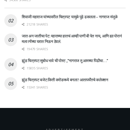
शिवाजी महाराज यांच्यावरील चित्रपट यामुळे पुढे ढकलला – नागराज मंजुळे
21218 SHARES
जात अन जातीचा पेट: म्हाराच्या हातचं आम्ही पाणी बी पेत नाय, आणि ह्या पोरानं
मला त्येंच्या घरात निऊन ठेवलं.
19479 SHARES
झुंड चित्रपट:सुबोध भावे ची पोस्ट ,”नागराज तू आमच्या पिढीचा…”
15835 SHARES
झुंड चित्रपट बजेट:किती करोडमध्ये बनला? आतापर्यँतचे कलेक्शन
15341 SHARES