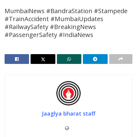
MumbaiNews #BandraStation #Stampede
#TrainAccident #MumbaiUpdates
#RailwaySafety #BreakingNews
#PassengerSafety #IndiaNews
Jaaglya bharat staff