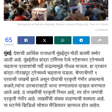
Stampede at Bandra Railway Station Leaves 9 Injured, Two in Critical
Condition
65
SHARES
मुंबई:
देशाची आर्थिक राजधानी मुंबईतून मोठी बातमी समोर
आली आहे. मुंबईतील बांद्रा टर्मिनस रेल्वे स्टेशनवर ट्रेनमध्ये
चढताना प्रवाशांची गर्दी वाढल्यामुळे गोंधळ माजला. हा प्रकार
बांद्रा-गोरखपूर ट्रेनमध्ये चढताना घडला. चेंगराचेंगरी ९
प्रवासी जखमी झाले असून दोघांची प्रकृती गंभीर असल्याचे
कळते,त्यांना उपचारासाठी भाभा रुग्णालयात दाखल करण्यात
आले आहे. 8 जखमींची प्रकृती स्थिर आहे, तर दोन जणांची
प्रकृती गंभीर आहे. जखमींची संख्या वाढण्याची शक्यता आहे.
या घटनेचे व्हिडिओ सोशल मीडियावर व्हायरल होत आहेत.