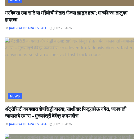
भरदिवसा उषा साठे या महिलेची शेतात गोळ्या झाडून हत्या; माळशिरस तालुका
हादरला
BY
JAAGLYA BHARAT STAFF
JULY 7, 2026
NEWS
ॲट्रॉसिटी कायद्यात दोषसिद्धी वाढवा; साक्षीदार फितूर होऊ नयेत, जलदगती
न्यायालये उभारा – मुख्यमंत्री देवेंद्र फडणवीस
BY
JAAGLYA BHARAT STAFF
JULY 3, 2026