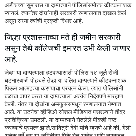
अडीचच्या सुमारास या दाम्पत्याने पोलिसांसमोरच कीटकनाशक
प्यायलं. त्यानंतर दोघांनाही सरकारी रुग्णालयात दाखल केलं
असून सध्या त्यांची प्रकृती स्थिर आहे.
जिल्हा प्रशासनाच्या मते ही जमीन सरकारी
असून तेथे कॉलेजची इमारत उभी केली जाणार
आहे.
जेव्हा या दाम्पत्याला हटवण्यासाठी पोलिस १४ जुलै रोजी
घटनास्थळी पोहचले तेव्हा या दलित दाम्पत्याने कीटकनाशक
पिऊन आत्महत्या करण्याचा प्रयत्न केला. त्यात पोलिसांनी
बळाचा वापर करत या दाम्पत्याला अत्यंत निर्दयपणे मारहाण
केली. नंतर या दोघांना अम्ब्युलन्समधून रुग्णालयात नेण्यात
आले. या घटनेचा व्हीडिओ सोशल मीडियात पसरल्याने तीव्र
प्रतिक्रिया उमटली. या दाम्पत्याने घेतलेले पीकही नष्ट
करण्याचे प्रयत्न झाले.सावित्री देवी यांचे म्हणणे आहे की, गेली
अनेक वर्षे त्या या जमिनीवर पिके घेत आहेत आणि त्यावरून