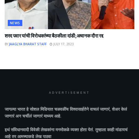
NEWS
शरद पवार यांची विरोधकांच्या बैठकीला दांडी;अचानक दौरा रद्द
BY
JAAGLYA BHARAT STAFF
JULY 17, 2023
ADVERTISEMENT
जागल्या भारत
हे सोशल मिडियात चळवळींच विश्वासार्हतेने वाचलं जाणारं, शेअर केलं
जाणारं अन चर्चीलं जाणारं माध्यम आहे.
इथं संविधानवादी विवेकी लेखकांना मनमोकळे व्यक्त होता येतं. तुम्हाला काही मांडायचं
आहे तर आमच्याकडे लेख पाठवा