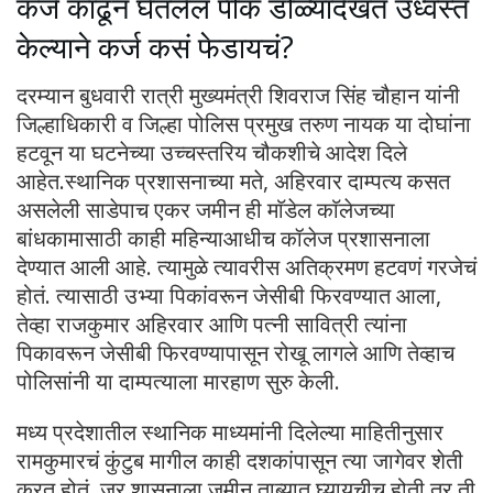
कर्ज काढून घेतलेलं पीक डोळ्यादेखत उध्वस्त
केल्याने कर्ज कसं फेडायचं?
दरम्यान बुधवारी रात्री मुख्यमंत्री शिवराज सिंह चौहान यांनी
जिल्हाधिकारी व जिल्हा पोलिस प्रमुख तरुण नायक या दोघांना
हटवून या घटनेच्या उच्चस्तरिय चौकशीचे आदेश दिले
आहेत.स्थानिक प्रशासनाच्या मते, अहिरवार दाम्पत्य कसत
असलेली साडेपाच एकर जमीन ही माॅडेल काॅलेजच्या
बांधकामासाठी काही महिन्याआधीच कॉलेज प्रशासनाला
देण्यात आली आहे. त्यामुळे त्यावरीस अतिक्रमण हटवणं गरजेचं
होतं. त्यासाठी उभ्या पिकांवरून जेसीबी फिरवण्यात आला,
तेव्हा राजकुमार अहिरवार आणि पत्नी सावित्री त्यांना
पिकावरून जेसीबी फिरवण्यापासून रोखू लागले आणि तेव्हाच
पोलिसांनी या दाम्पत्याला मारहाण सुरु केली.
मध्य प्रदेशातील स्थानिक माध्यमांनी दिलेल्या माहितीनुसार
रामकुमारचं कुंटुब मागील काही दशकांपासून त्या जागेवर शेती
करत होतं, जर शासनाला जमीन ताब्यात घ्यायचीच होती तर ती