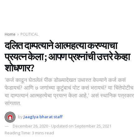
Home
POLITICAL
दलित दाम्पत्याने आत्महत्या करण्याचा
प्रयत्न केला ; आपण प्रश्नांची उत्तरे केव्हा
शोधणार?
'कर्ज काढून घेतलेलं पीक डोळ्यादेखत उध्वस्त केल्याने कर्ज कसं
फेडायचं? आणि ७ जणांच्या कुटुंबाचं पोट कसं भरायचं? या चिंतेपोटीच
या दाम्पत्यानं आत्महत्येचा प्रयत्न केला आहे,' असं स्थानिक पत्रकार
सांगतात.
by
Jaaglya bharat staff
December 26, 2020 - Updated on September 25, 2021
Reading Time: 3 mins read