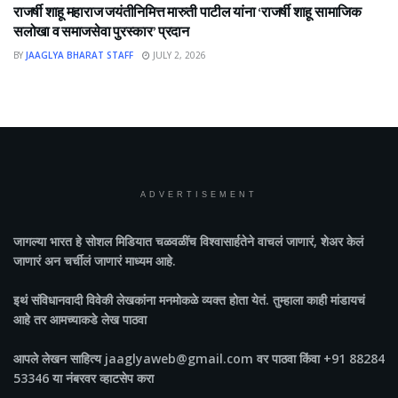
राजर्षी शाहू महाराज जयंतीनिमित्त मारुती पाटील यांना ‘राजर्षी शाहू सामाजिक
सलोखा व समाजसेवा पुरस्कार’ प्रदान
BY
JAAGLYA BHARAT STAFF
JULY 2, 2026
ADVERTISEMENT
जागल्या भारत
हे सोशल मिडियात चळवळींच विश्वासार्हतेने वाचलं जाणारं, शेअर केलं
जाणारं अन चर्चीलं जाणारं माध्यम आहे.
इथं संविधानवादी विवेकी लेखकांना मनमोकळे व्यक्त होता येतं. तुम्हाला काही मांडायचं
आहे तर आमच्याकडे लेख पाठवा
आपले लेखन साहित्य jaaglyaweb@gmail.com वर पाठवा किंवा +91 88284
53346 या नंबरवर व्हाटसेप करा