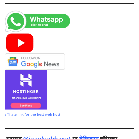
affiliate link for the best web host
आपल्या
@jaaglyabharat
या
टेलिग्राम
चॅनेलवर