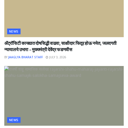
NEWS
ॲट्रॉसिटी कायद्यात दोषसिद्धी वाढवा; साक्षीदार फितूर होऊ नयेत, जलदगती
न्यायालये उभारा – मुख्यमंत्री देवेंद्र फडणवीस
BY
JAAGLYA BHARAT STAFF
JULY 3, 2026
NEWS