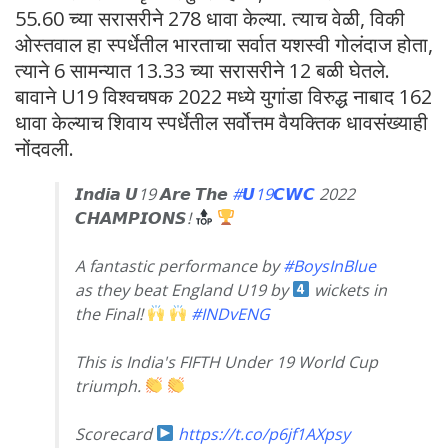
55.60 च्या सरासरीने 278 धावा केल्या. त्याच वेळी, विकी
ओस्तवाल हा स्पर्धेतील भारताचा सर्वात यशस्वी गोलंदाज होता,
त्याने 6 सामन्यात 13.33 च्या सरासरीने 12 बळी घेतले.
बावाने U19 विश्वचषक 2022 मध्ये युगांडा विरुद्ध नाबाद 162
धावा केल्याच शिवाय स्पर्धेतील सर्वोत्तम वैयक्तिक धावसंख्याही
नोंदवली.
𝙄𝙣𝙙𝙞𝙖 𝙐19 𝘼𝙧𝙚 𝙏𝙝𝙚
#𝙐19𝘾𝙒𝘾
2022
𝘾𝙃𝘼𝙈𝙋𝙄𝙊𝙉𝙎!
A fantastic performance by
#BoysInBlue
as they beat England U19 by
wickets in
the Final!
#INDvENG
This is India's FIFTH Under 19 World Cup
triumph.
Scorecard
https://t.co/p6jf1AXpsy