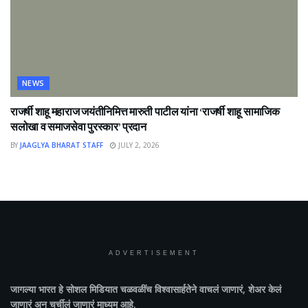
NEWS
राजर्षी शाहू महाराज जयंतीनिमित्त मारुती पाटील यांना ‘राजर्षी शाहू सामाजिक
सलोखा व समाजसेवा पुरस्कार’ प्रदान
BY
JAAGLYA BHARAT STAFF
JULY 2, 2026
ADVERTISEMENT
जागल्या भारत
हे सोशल मिडियात चळवळींच विश्वासार्हतेने वाचलं जाणारं, शेअर केलं
जाणारं अन चर्चीलं जाणारं माध्यम आहे.