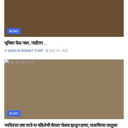
NEWS
भूमिका घेऊ नका, नाहीतर…
BY
JAAGLYA BHARAT STAFF
JULY 24, 2026
NEWS
भरदिवसा उषा साठे या महिलेची शेतात गोळ्या झाडून हत्या; माळशिरस तालुका