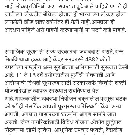
नाही.लोकप्रतिनिधी अशा संकटात पुढे आले पाहिजे.पण ते ही
जातीच्या चौकटीत बंधिस्त होतात ही भारताच्या लोकशाहीला
लागलेली कीड सतर वर्षानंतर ही गेली नाही.आम्हाला ही
आरक्षण पाहिजे असे मागणी करणाऱ्यांनी या घटने कडे पाहावे.
सामाजिक सुरक्षा ही राज्य सरकारची जबाबदारी असते.अन्न
मिळविण्याचा हक्क आहे.केंद्र सरकारने 4882 कोटी
रुपयांच्‍या राष्ट्रीय अन्न सुरक्षितता अभियानाची सुरूवात केली
आहे. 11 ते 18 वर्षे वयोगटातील मुलींची पोषणाची आणि
आरोग्याची स्थिती सुधारण्यासाठी सरकारतर्फे किशोरी शक्ती
योजनादेखील व्यापक स्‍वरूपात राबविण्‍यात येत
आहे.आपत्कालीन व्यवस्था नियोजन चक्रातील प्रमुख घटक
कोणतीही नैसर्गिक आपत्ती पूरग्रस्त परिस्थिती किंवा अन्य
आपत्ती, अपघात यासारख्या घटनांना आपण सामोरे जात
असतो. जेष्ठ नागरिकांसाठी विविध योजना अंतर्गत कुटूंबात
मिळणाऱ्या सोयी सुविधा, आधुनिक उपचार पध्दती, वैद्यकीय