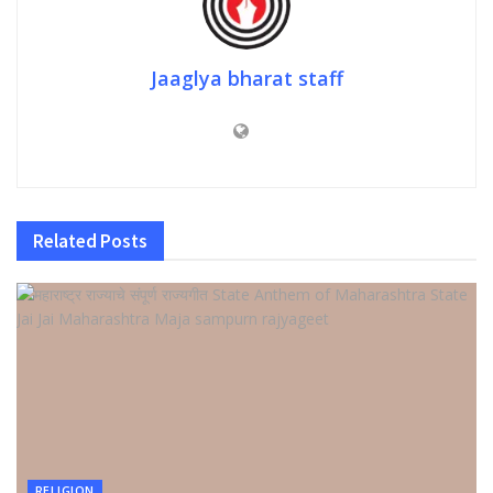
Jaaglya bharat staff
Related
Posts
RELIGION