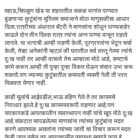
महाड,चिपळूण खेड या शहरातील सकळ भागांत पाण्यात
बुडणाऱ्या कुटूंबांना मुस्लिम समाजाने मोठा माणुसकीचा आधार
दिला.रात्रीच्या अंधारात बॅटरी ने माणसांना शोधून पाण्याबाहेर
काढले दोन तीन दिवस रात्र त्यांना अन्न पाण्या वाचून राहावे
लागले. या भागाची आम्ही पाहणी केली, पूरग्रस्तांना भेटून चर्चा
केली, तेव्हा अनेकांनी म्हटलं की घरातील सर्व वस्तू गेल्या त्यांचे
दुःख नाही तर आम्ही वाचलो तेच आम्हाला मोठे आहे, कष्टाचे
कामे करून आम्ही ती पुन्हा पुन्हा विकत घेऊन संसार उभा करू
शकतो.पण ज्याच्या कुटुंबातील कमावती व्यक्ती गेली ती परत
मिळवता येणार नाही.
काही मुलांचे आईवडील,भाऊ बहिण गेले ते तर कायमचे
निराधार झाले.हे दुःख कायमस्वरूपी राहणार आहे.पण
सरकारकडे आपत्कालीन व्यवस्थापन नाही यांचे खूप मोठे दुःख
आहे.संकटात सापडलेल्या माणसांना त्यांच्या कुटुंबांना मदत
करणे आवश्यक असतांना त्यांच्या जाती चा विचार करून मदत
केली जात नसेल तर आपत्कालीन व्यवस्था म्हणजे काय हे