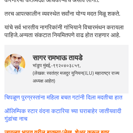
तरच आपत्कालीन व्यवस्थेत सर्वांना योग्य मदत मिळू शकते.
यांचे सर्व भारतीय नागरिकांनी गांभियाने विचारमंथन करायला
पाहिजे.अन्यता संकटात नियमितपणे वाढ होत राहणार आहे.
सागर रामभाऊ तायडे
भांडुप मुंबई,-९९२०४०३८५९,
(लेखक: स्वतंत्र मजदुर युनियन(ILU) महाराष्ट्र राज्य
अध्यक्ष आहेत)
चिपळूण पुरग्रस्तांना महिला बचत गटांनी दिला मदतीचा हात
ऑलिम्पिक स्टार वंदना कटारिया च्या घराबाहेर जातीयवादी
गुंडांचा नाच
जागल्या भारत वरील बातम्या/लेख शेअर करून इतर