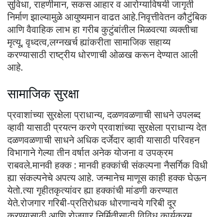
सुविधा, राहणीमान, सकस आहार व आरोग्याविषयी जागृती
निर्माण झाल्यामुळे आयुष्यमान वाढत आहे.निवृत्तीवेतन कौटुंबिक
आणि वैवाहिक लाभ हा गरीब कुटुंबांतील मिळवत्या व्यक्तीचा
मृत्यू, वृध्‍दत्‍व,लग्‍नखर्च ह्यांकरीता सामाजिक सहाय्य
करण्यासाठी राष्ट्रीय धोरणाची ओळख करून देण्‍यात आली
आहे.
सामाजिक सुरक्षा
प्रवाशांच्या सुरक्षेला प्राधान्य, दळणवळणाची साधने उपलब्द
व्हावी यासाठी प्रयत्न करणे प्रवाशांच्या सुरक्षेला प्राधान्य देत
दळणवळणाची साधने अधिक दर्जेदार व्हावी यासाठी परिवहन
विभागाने गेल्या तीन वर्षात अनेक योजना व उपक्रम
राबवले.मानवी हक्क : मानवी हक्कांची संकल्पना नैसर्गिक विधी
ह्या संकल्पनेचे अपत्य आहे. जन्मानेच माणूस काही हक्क घेऊन
येतो.त्या गृहीतकृत्यांवर ह्या हक्कांची मांडणी करण्यात
येते.रोजगार गरिबी-प्रतिरोधक धोरणान्‍वये गरिबी दूर
करण्‍यासाठी आणि रोजगार निर्मितीसाठी विविध कार्यक्रम