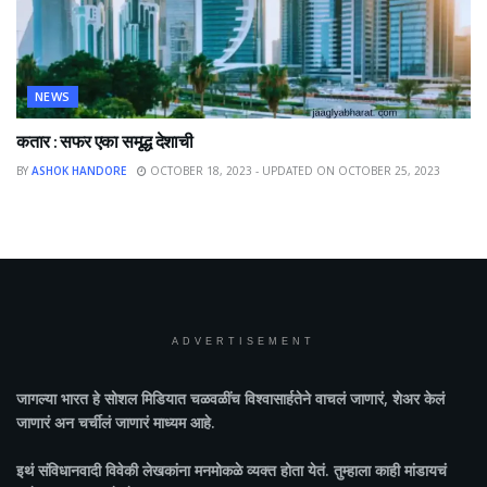
NEWS
कतार : सफर एका समृद्ध देशाची
BY
ASHOK HANDORE
OCTOBER 18, 2023 - UPDATED ON OCTOBER 25, 2023
ADVERTISEMENT
जागल्या भारत
हे सोशल मिडियात चळवळींच विश्वासार्हतेने वाचलं जाणारं, शेअर केलं
जाणारं अन चर्चीलं जाणारं माध्यम आहे.
इथं संविधानवादी विवेकी लेखकांना मनमोकळे व्यक्त होता येतं. तुम्हाला काही मांडायचं