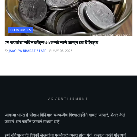
ECONOMICS
75 रुपयांचा नविन कॉइन ७५ रु नवे नाणे जाणून घ्या वैशिष्ट्य
BY
JAAGLYA BHARAT STAFF
MAY 26, 2023
ADVERTISEMENT
जागल्या भारत
हे सोशल मिडियात चळवळींच विश्वासार्हतेने वाचलं जाणारं, शेअर केलं
जाणारं अन चर्चीलं जाणारं माध्यम आहे.
इथं संविधानवादी विवेकी लेखकांना मनमोकळे व्यक्त होता येतं. तुम्हाला काही मांडायचं