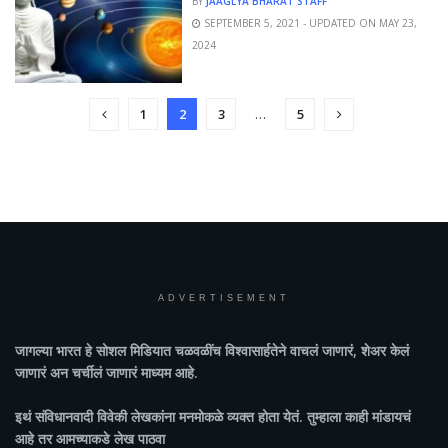
BY
JAAGLYA BHARAT STAFF
SEPTEMBER 5, 2021 - UPDATED ON MAY 23,
2024
1
2
3
…
5
ADVERTISEMENT
जागल्या भारत
हे सोशल मिडियात चळवळींच विश्वासार्हतेने वाचलं जाणारं, शेअर केलं
जाणारं अन चर्चीलं जाणारं माध्यम आहे.
इथं संविधानवादी विवेकी लेखकांना मनमोकळे व्यक्त होता येतं. तुम्हाला काही मांडायचं
आहे तर आमच्याकडे लेख पाठवा