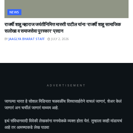
NEWS
राजर्षी शाहू महाराज जयंतीनिमित्त मारुती पाटील यांना ‘राजर्षी शाहू सामाजिक
सलोखा व समाजसेवा पुरस्कार’ प्रदान
BY
JAAGLYA BHARAT STAFF
JULY 2, 2026
ADVERTISEMENT
जागल्या भारत
हे सोशल मिडियात चळवळींच विश्वासार्हतेने वाचलं जाणारं, शेअर केलं
जाणारं अन चर्चीलं जाणारं माध्यम आहे.
इथं संविधानवादी विवेकी लेखकांना मनमोकळे व्यक्त होता येतं. तुम्हाला काही मांडायचं
आहे तर आमच्याकडे लेख पाठवा