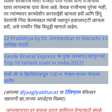
दिल्ली सरकारचे मंत्री राजेंद्र पाल गौतम यांना राजीनामा
द्यावा लागल्याचा दावा केला आहे. केवळ राजीनामा पुरेसा नाही,
तर त्यांच्यावर कायदेशीर कारवाईही व्हायला हवी आणि हिंदू
देवतांची निंदा केल्याबद्दल त्यांची पक्षातून हकालपट्टी व्हायला
हवी, असे रामवीर सिंह बिधूड़ी म्हणाले आहेत.
22 Pratidnya by Dr. Ambedkar in Marathi २२
प्रतिज्ञा मराठी
Vande Bharat Express चा पुन्हा अपघात|जाणून घ्या
Top 10 fastest train in India 2022?
गांधी जी ना ब्रिटिशांकडून 100 रु. पेन्शन भाजप नेत्याचा
आरोप
(आपल्या
@jaaglyabharat
या
टेलिग्राम
चॅनेलवर
सहभागी व्हा,ताज्या अपडेट्स मिळवा)
जागल्याभारत वर माफक दरात जाहिरात देण्यासाठी संपर्क