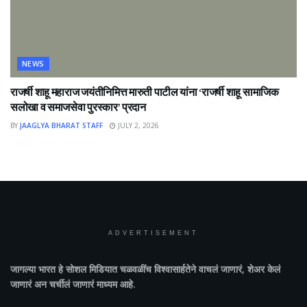
NEWS
राजर्षी शाहू महाराज जयंतीनिमित्त मारुती पाटील यांना ‘राजर्षी शाहू सामाजिक
सलोखा व समाजसेवा पुरस्कार’ प्रदान
BY
JAAGLYA BHARAT STAFF
JULY 2, 2026
ADVERTISEMENT
जागल्या भारत
हे सोशल मिडियात चळवळींच विश्वासार्हतेने वाचलं जाणारं, शेअर केलं
जाणारं अन चर्चीलं जाणारं माध्यम आहे.