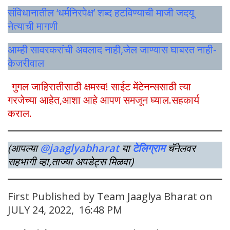
संविधानातील ‘धर्मनिरपेक्ष’ शब्द हटविण्याची माजी जदयू
नेत्याची मागणी
आम्ही सावरकरांची अवलाद नाही,जेल जाण्यास घाबरत नाही-
केजरीवाल
गुगल जाहिरातीसाठी क्षमस्व! साईट मेंटेनन्ससाठी त्या
गरजेच्या आहेत,आशा आहे आपण समजून घ्याल.सहकार्य
कराल.
(आपल्या
@jaaglyabharat
या
टेलिग्राम
चॅनेलवर
सहभागी व्हा,ताज्या अपडेट्स मिळवा)
First Published by Team Jaaglya Bharat on
JULY 24, 2022, 16:48 PM