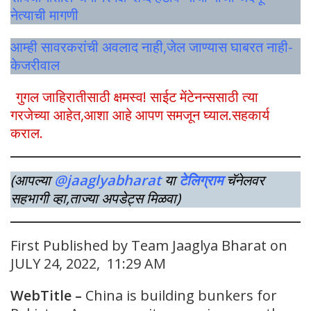
नेत्याची मागणी
आम्ही सावरकरांची अवलाद नाही,जेल जाण्यास घाबरत नाही-
केजरीवाल
गुगल जाहिरातीसाठी क्षमस्व! साईट मेंटेनन्ससाठी त्या
गरजेच्या आहेत,आशा आहे आपण समजून घ्याल.सहकार्य
कराल.
(आपल्या
@jaaglyabharat
या
टेलिग्राम
चॅनेलवर
सहभागी व्हा,ताज्या अपडेट्स मिळवा)
First Published by Team Jaaglya Bharat on
JULY 24, 2022, 11:29 AM
WebTitle –
China is building bunkers for