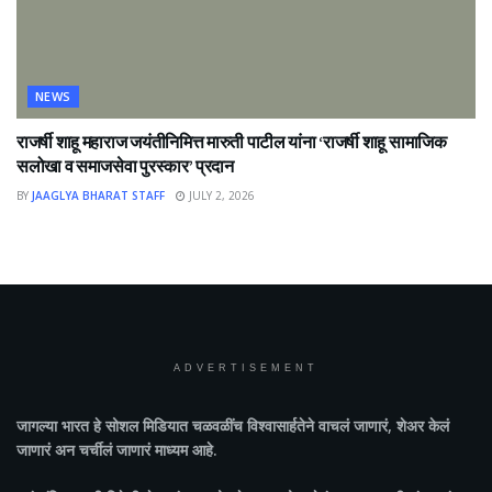
NEWS
राजर्षी शाहू महाराज जयंतीनिमित्त मारुती पाटील यांना ‘राजर्षी शाहू सामाजिक
सलोखा व समाजसेवा पुरस्कार’ प्रदान
BY
JAAGLYA BHARAT STAFF
JULY 2, 2026
ADVERTISEMENT
जागल्या भारत
हे सोशल मिडियात चळवळींच विश्वासार्हतेने वाचलं जाणारं, शेअर केलं
जाणारं अन चर्चीलं जाणारं माध्यम आहे.