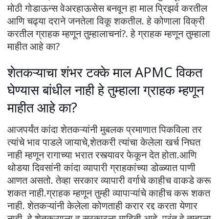
मोठी गोडाऊन्स वेअरहाऊसेस बनवून हा माल प्रिझर्व करतील
आणि चढ्या दराने जनतेला विकू शकतील. हे कोणाला विक्री
करतील ग्राहक म्हणून तुम्हालाचनां?. हे ग्राहक म्हणून तुम्हाला
माहीत आहे का?
शेतकऱ्याचा शंभर टक्के माल APMC विकत
घेण्यास बांधील नाही हे तुम्हाला ग्राहक म्हणून
माहीत आहे का?
आजपर्यंत कांदा शेतकऱ्यांनी मुबलक प्रमाणात पिकविला तर
त्यांचे भाव पाडले जायाचे,शेतकरी त्यांचा केलेला खर्च निघत
नाही म्हणून रागाच्या भरात रस्त्यावर फेकून देत होता.आणि
थोडया दिवसांनी कांदा व्यापारी ग्राहकांच्या डोळ्यात पाणी
आणत असतो. तेव्हा सरकार व्यापारी वर्गाचे काहीच वाकडे करू
शकत नाही.ग्राहक म्हणून तुम्ही व्यापाऱ्यांचे काहीच करू शकत
नाही. शेतकऱ्यांनी केलेला कोणताही करार रद्द करता येणार
नाही. हे शेतकऱ्याला व सरकारला माहिती आहे. परंतु हे तुम्हाला