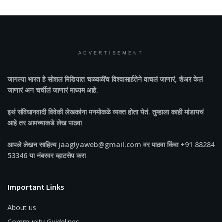
ADVERTISEMENT
जागल्या भारत
हे सोशल मिडियात चळवळींच विश्वासार्हतेने वाचलं जाणारं, शेअर केलं
जाणारं अन चर्चीलं जाणारं माध्यम आहे.
इथं संविधानवादी विवेकी लेखकांना मनमोकळे व्यक्त होता येतं. तुम्हाला काही मांडायचं
आहे तर आमच्याकडे लेख पाठवा
आपले लेखन साहित्य jaaglyaweb@gmail.com वर पाठवा किंवा +91 88284
53346 या नंबरवर व्हाटसेप करा
Important Links
About us
Community Guidelines