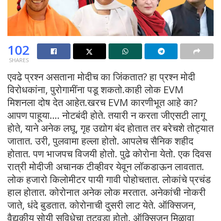
102
SHARES
एवढे प्रश्न असताना मोदीच का जिंकतात? हा प्रश्न मोदी
विरोधकांना, पुरोगामींना पडू शकतो.काही लोक EVM
मिशनला दोष देत आहेत.खरच EVM कारणीभूत आहे का?
आपण पाहूया…. नोटबंदी होते. तयारी न करता जीएसटी लागू
होते, याने अनेक लघू, गृह उद्योग बंद होतात तर बरेचशे तोट्यात
जातात. उरी, पुलवामा हल्ला होतो. आपलेच सैनिक शहीद
होतात. पण भाजपच विजयी होतो. पुढे कोरोना येतो. एक दिवस
रात्री मोदीजी अचानक टीव्हीवर येवून लॉकडाऊन लावतात.
लोक हजारो किलोमीटर पायी गावी पोहोचतात. लोकांचे प्रचंड
हाल होतात. कोरोनात अनेक लोक मरतात. अनेकांची नोकरी
जाते, धंदे बुडतात. कोरोनाची दुसरी लाट येते. ऑक्सिजन,
वैद्यकीय सोयी सुविधेचा तुटवडा होतो. ऑक्सिजन मिळावा