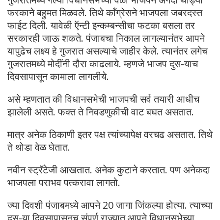
फरकाने बहुमत मिळवले. तिथे काँग्रेसने भाजपला जबरदस्त
फाईट दिली. यावेळी ऍन्टी इन्कम्बन्सीचा फटका बसला तर
सरकारही जाऊ शकते. पंजाबचा निकाल लागल्यानंतर आपने
यापुढेच लक्ष्य हे गुजरात असल्याचे जाहीर केले. त्यानंतर लगेच
गुजरातमध्ये मोदींनी दौरा काढलाये. म्हणजे भाजप दुस-याच
दिवसापासून कामाला लागलीये.
असे म्हणतात की विधानसभेची भाजपची सर्व तयारी आधीच
झालेली असते. फक्त ते निवडणुकीची वाट बघत असतात.
मात्र अनेक ठिकाणी इतर पक्ष त्यांच्यापेक्ष वरचढ असतात. तिथे
ते थोडा वेळ घेतात.
नवीन स्ट्रॅटेजी आखतात. अनेक कुटाने करतात. पण अनेकदा
भाजपला पराभव पत्करावा लागतो.
ज्या दिवशी पंजाबमध्ये आपने 20 जागा जिंकल्या होत्या. त्याच्या
दुस-या दिवसापासूनच संपूर्ण राज्यात आपने विधानसभेच्या