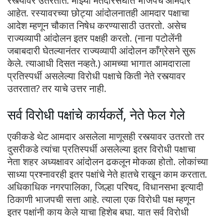
रस्त्यावर उतरतात. माझ्या मतदारसंघात भाजपचे आमदार
आहेत. रस्यावरच्या छोट्या आंदोलनातही आमदार पक्षाचा
आदेश म्हणून चौकात निषेध करण्यासाठी उतरतो. असेच
राज्यव्यापी आंदोलन इतर पक्षही करतो. (नाना पटोलेंनी
जबाबदारी घेतल्यानंतर राज्यव्यापी आंदोलन काँग्रेसने सुरू
केले. त्याआधी दिसत नव्हते.) आमच्या भागात आमदाराला
प्रतिस्पर्धी असलेल्या विरोधी पक्षाचे किती नेते रस्त्यावर
उतरतात? तर याचे उत्तर नाही.
सर्व विरोधी पक्षांचे कार्यकर्ते, नेते फेल गेले
एकीकडे थेट आमदार असलेला माणूसही रस्त्यावर उतरतो तर
दुसरीकडे त्यांचा प्रतिस्पर्धी असलेल्या इतर विरोधी पक्षाचा
नेता शहर अध्यक्षावर आंदोलन ढकलून मोकळा होतो. लोकांच्या
साध्या प्रश्नावरही इतर पक्षांचे नेते हातचे राखून काम करतात.
अधिकाधिक नगरपालिका, जिल्हा परिषद, विधानसभा इत्यादी
ठिकाणी भाजपची सत्ता आहे. त्याला एक विरोधी पक्ष म्हणून
इतर पक्षांनी काय केले याचा हिशेब बघा. यात सर्व विरोधी