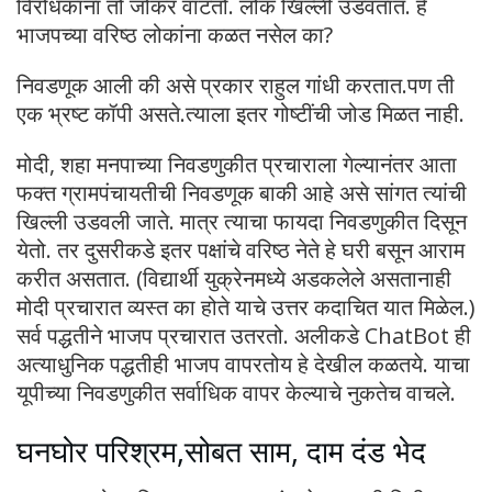
विरोधकांना तो जोकर वाटतो. लोक खिल्ली उडवतात. हे
भाजपच्या वरिष्ठ लोकांना कळत नसेल का?
निवडणूक आली की असे प्रकार राहुल गांधी करतात.पण ती
एक भ्रष्ट कॉपी असते.त्याला इतर गोष्टींची जोड मिळत नाही.
मोदी, शहा मनपाच्या निवडणुकीत प्रचाराला गेल्यानंतर आता
फक्त ग्रामपंचायतीची निवडणूक बाकी आहे असे सांगत त्यांची
खिल्ली उडवली जाते. मात्र त्याचा फायदा निवडणुकीत दिसून
येतो. तर दुसरीकडे इतर पक्षांचे वरिष्ठ नेते हे घरी बसून आराम
करीत असतात. (विद्यार्थी युक्रेनमध्ये अडकलेले असतानाही
मोदी प्रचारात व्यस्त का होते याचे उत्तर कदाचित यात मिळेल.)
सर्व पद्धतीने भाजप प्रचारात उतरतो. अलीकडे ChatBot ही
अत्याधुनिक पद्धतीही भाजप वापरतोय हे देखील कळतये. याचा
यूपीच्या निवडणुकीत सर्वाधिक वापर केल्याचे नुकतेच वाचले.
घनघोर परिश्रम,सोबत साम, दाम दंड भेद