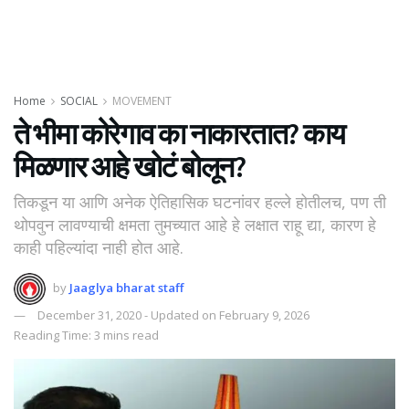
Home
SOCIAL
MOVEMENT
ते भीमा कोरेगाव का नाकारतात? काय
मिळणार आहे खोटं बोलून?
तिकडून या आणि अनेक ऐतिहासिक घटनांवर हल्ले होतीलच, पण ती
थोपवुन लावण्याची क्षमता तुमच्यात आहे हे लक्षात राहू द्या, कारण हे
काही पहिल्यांदा नाही होत आहे.
by
Jaaglya bharat staff
December 31, 2020 - Updated on February 9, 2026
Reading Time: 3 mins read