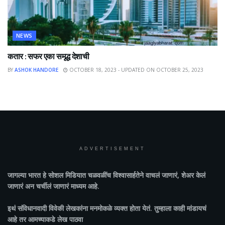
NEWS
कतार : सफर एका समृद्ध देशाची
BY
ASHOK HANDORE
OCTOBER 18, 2023 - UPDATED ON OCTOBER 25, 2023
ADVERTISEMENT
जागल्या भारत
हे सोशल मिडियात चळवळींच विश्वासार्हतेने वाचलं जाणारं, शेअर केलं
जाणारं अन चर्चीलं जाणारं माध्यम आहे.
इथं संविधानवादी विवेकी लेखकांना मनमोकळे व्यक्त होता येतं. तुम्हाला काही मांडायचं
आहे तर आमच्याकडे लेख पाठवा