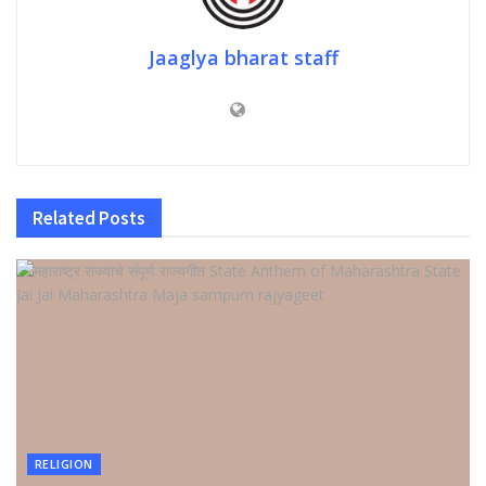
Jaaglya bharat staff
Related
Posts
RELIGION