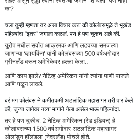
राहत असून सुद्धा त्यांनी स्वतःची जमीन “शोधली” पण नाही
का?
चला तुम्ही म्हणता तर असा विचार करू की कोलंबसमूळे ते भूखंड
पहिल्यांदा “इतर” जगाला कळलं. पण हे पण चूकच आहे की.
युरोप मधील सर्वात आक्रमक आणि लढवय्या समजल्या
जाणाऱ्या ‘व्हायकिंग’ यांनी कोलंबसच्या 500 वर्षअगोदार
ग्रीनलँड वरून अमेरिकेवर हल्ला केला..
आणि काय झाले? नेटिव्ह अमेरिकन यांनी त्यांना पाणी पाजले
आणि पळून लावले.
बरं मग कोलंबस ने कमीतकमी अटलांटिक महासागर तरी पार केले
की, जुन्या जागेवर नव्या मार्गाने गेला असेल भाऊ पहिल्यांदा.
तर हे पण चुकीचं. 2 नेटिव्ह अमेरिकन (रेड इंडियन) हे
कोलांबसच्या 1500 वर्षअगोदार अटलांटिक महासागर
ओलांडून हॉलंडला (नेदरलँड) पोचले होते.