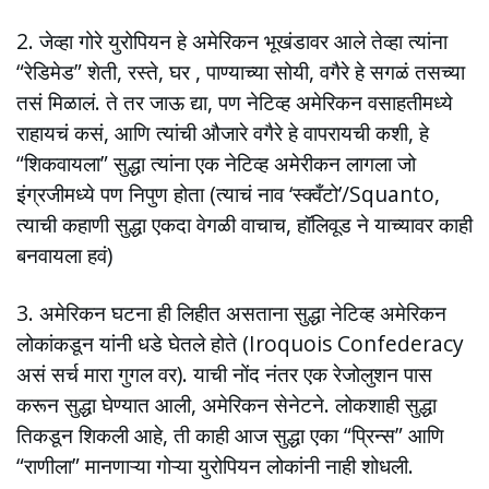
2. जेव्हा गोरे युरोपियन हे अमेरिकन भूखंडावर आले तेव्हा त्यांना
“रेडिमेड” शेती, रस्ते, घर , पाण्याच्या सोयी, वगैरे हे सगळं तसच्या
तसं मिळालं. ते तर जाऊ द्या, पण नेटिव्ह अमेरिकन वसाहतीमध्ये
राहायचं कसं, आणि त्यांची औजारे वगैरे हे वापरायची कशी, हे
“शिकवायला” सुद्धा त्यांना एक नेटिव्ह अमेरीकन लागला जो
इंग्रजीमध्ये पण निपुण होता (त्याचं नाव ‘स्क्वँटो’/Squanto,
त्याची कहाणी सुद्धा एकदा वेगळी वाचाच, हॉलिवूड ने याच्यावर काही
बनवायला हवं)
3. अमेरिकन घटना ही लिहीत असताना सुद्धा नेटिव्ह अमेरिकन
लोकांकडून यांनी धडे घेतले होते (Iroquois Confederacy
असं सर्च मारा गुगल वर). याची नोंद नंतर एक रेजोलुशन पास
करून सुद्धा घेण्यात आली, अमेरिकन सेनेटने. लोकशाही सुद्धा
तिकडून शिकली आहे, ती काही आज सुद्धा एका “प्रिन्स” आणि
“राणीला” मानणाऱ्या गोऱ्या युरोपियन लोकांनी नाही शोधली.