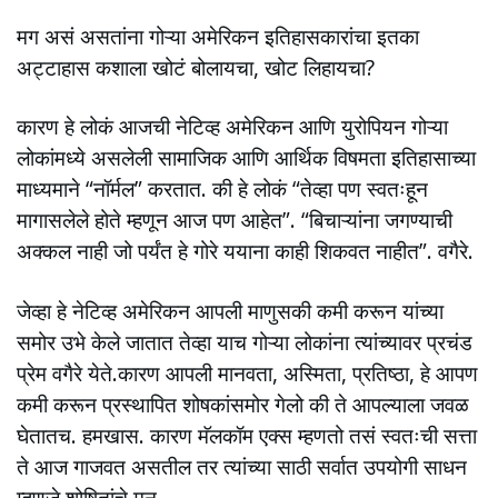
मग असं असतांना गोऱ्या अमेरिकन इतिहासकारांचा इतका
अट्टाहास कशाला खोटं बोलायचा, खोट लिहायचा?
कारण हे लोकं आजची नेटिव्ह अमेरिकन आणि युरोपियन गोऱ्या
लोकांमध्ये असलेली सामाजिक आणि आर्थिक विषमता इतिहासाच्या
माध्यमाने “नॉर्मल” करतात. की हे लोकं “तेव्हा पण स्वतःहून
मागासलेले होते म्हणून आज पण आहेत”. “बिचाऱ्यांना जगण्याची
अक्कल नाही जो पर्यंत हे गोरे ययाना काही शिकवत नाहीत”. वगैरे.
जेव्हा हे नेटिव्ह अमेरिकन आपली माणुसकी कमी करून यांच्या
समोर उभे केले जातात तेव्हा याच गोऱ्या लोकांना त्यांच्यावर प्रचंड
प्रेम वगैरे येते.कारण आपली मानवता, अस्मिता, प्रतिष्ठा, हे आपण
कमी करून प्रस्थापित शोषकांसमोर गेलो की ते आपल्याला जवळ
घेतातच. हमखास. कारण मॅलकॉम एक्स म्हणतो तसं स्वतःची सत्ता
ते आज गाजवत असतील तर त्यांच्या साठी सर्वात उपयोगी साधन
म्हणजे शोषितांचे मन.