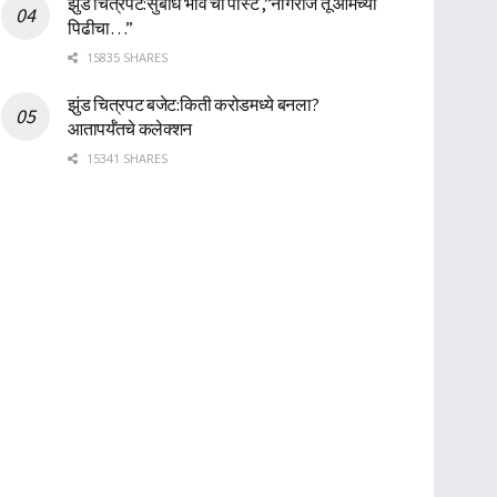
झुंड चित्रपट:सुबोध भावे ची पोस्ट ,”नागराज तू आमच्या
पिढीचा…”
15835 SHARES
झुंड चित्रपट बजेट:किती करोडमध्ये बनला?
आतापर्यँतचे कलेक्शन
15341 SHARES