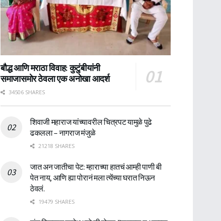
बौद्ध आणि मराठा विवाह: कुटुंबीयांनी
समाजासमोर ठेवला एक अनोखा आदर्श
34506 SHARES
शिवाजी महाराज यांच्यावरील चित्रपट यामुळे पुढे
ढकलला – नागराज मंजुळे
21218 SHARES
जात अन जातीचा पेट: म्हाराच्या हातचं आम्ही पाणी बी
पेत नाय, आणि ह्या पोरानं मला त्येंच्या घरात निऊन
ठेवलं.
19479 SHARES