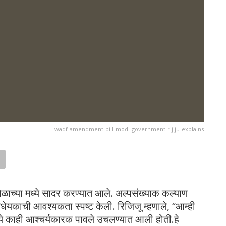
waqf-amendment-bill-modi-government-rijiju-explains
ळाच्या मध्ये सादर करण्यात आले. अल्पसंख्याक कल्याण
विधेयकाची आवश्यकता स्पष्ट केली. रिजिजू म्हणाले, “आम्ही
्ये काही आश्चर्यकारक पावले उचलण्यात आली होती.हे