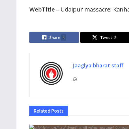
WebTitle –
Udaipur massacre: Kanhai
Share
4
Tweet
2
Jaaglya bharat staff
Related
Posts