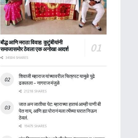
बौद्ध आणि मराठा विवाह: कुटुंबीयांनी
समाजासमोर ठेवला एक अनोखा आदर्श
34504 SHARES
शिवाजी महाराज यांच्यावरील चित्रपट यामुळे पुढे
ढकलला – नागराज मंजुळे
21218 SHARES
जात अन जातीचा पेट: म्हाराच्या हातचं आम्ही पाणी बी
पेत नाय, आणि ह्या पोरानं मला त्येंच्या घरात निऊन
ठेवलं.
19479 SHARES