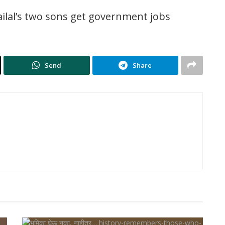
lal’s two sons get government jobs
Send
Share