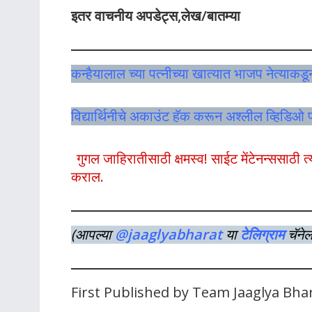
इतर वाचनीय अपडेट्स,लेख/बातम्या
कन्हैयालाल च्या पत्नीच्या खात्यात भाजप नेत्याकडू
विद्यार्थिनीचे अकाउंट हॅक करून अश्लील व्हिडि
गुगल जाहिरातीसाठी क्षमस्व! साईट मेंटेनन्ससाठ
कराल.
(आपल्या
@jaaglyabharat
या
टेलिग्राम
चॅने
First Published by Team Jaaglya Bha