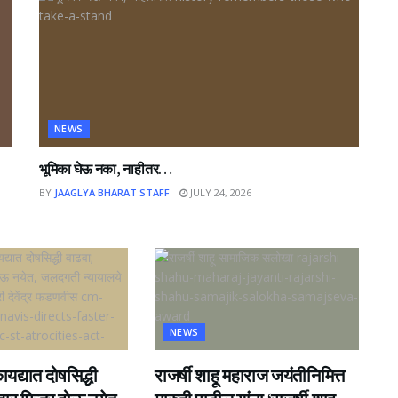
NEWS
भूमिका घेऊ नका, नाहीतर…
BY
JAAGLYA BHARAT STAFF
JULY 24, 2026
NEWS
यद्यात दोषसिद्धी
राजर्षी शाहू महाराज जयंतीनिमित्त