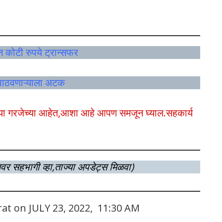
न कोटी रुपये ट्रान्सफर
ओ पाठवणाऱ्याला अटक
ी त्या गरजेच्या आहेत,आशा आहे आपण समजून घ्याल.सहकार्य
लवर सहभागी व्हा,ताज्या अपडेट्स मिळवा)
rat on JULY 23, 2022, 11:30 AM