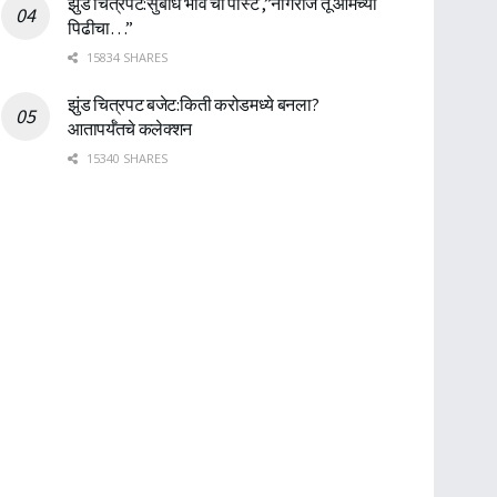
झुंड चित्रपट:सुबोध भावे ची पोस्ट ,”नागराज तू आमच्या
पिढीचा…”
15834 SHARES
झुंड चित्रपट बजेट:किती करोडमध्ये बनला?
आतापर्यँतचे कलेक्शन
15340 SHARES