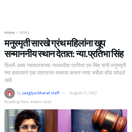
Home
NEWS
मनुस्मृती सारखे ग्रंथ महिलांना खूप
सन्माननीय स्थान देतात: न्या.प्रतिभा सिंह
दिल्ली उच्च न्यायालयाच्या न्यायाधीश प्रतिभा एम सिंह यांनी मनुस्मृती
च्या हवाल्याने एक वादग्रस्त वक्तव्य करून नव्या चर्चेला तोंड फोडले
आहे.
by
Jaaglya bharat staff
August 11, 2022
Reading Time: 4 mins read