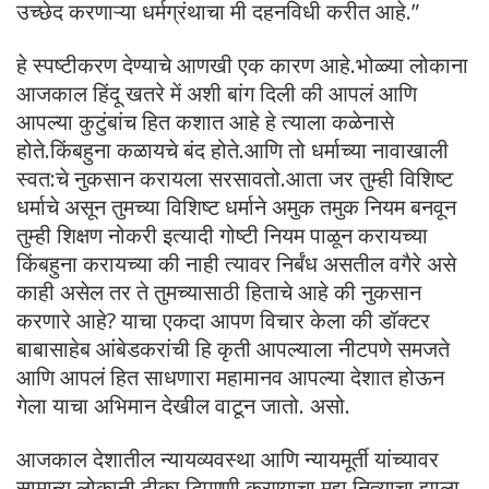
उच्छेद करणाऱ्या धर्मग्रंथाचा मी दहनविधी करीत आहे.”
हे स्पष्टीकरण देण्याचे आणखी एक कारण आहे.भोळ्या लोकाना
आजकाल हिंदू खतरे में अशी बांग दिली की आपलं आणि
आपल्या कुटुंबांच हित कशात आहे हे त्याला कळेनासे
होते.किंबहुना कळायचे बंद होते.आणि तो धर्माच्या नावाखाली
स्वत:चे नुकसान करायला सरसावतो.आता जर तुम्ही विशिष्ट
धर्माचे असून तुमच्या विशिष्ट धर्माने अमुक तमुक नियम बनवून
तुम्ही शिक्षण नोकरी इत्यादी गोष्टी नियम पाळून करायच्या
किंबहुना करायच्या की नाही त्यावर निर्बंध असतील वगैरे असे
काही असेल तर ते तुमच्यासाठी हिताचे आहे की नुकसान
करणारे आहे? याचा एकदा आपण विचार केला की डॉक्टर
बाबासाहेब आंबेडकरांची हि कृती आपल्याला नीटपणे समजते
आणि आपलं हित साधणारा महामानव आपल्या देशात होऊन
गेला याचा अभिमान देखील वाटून जातो. असो.
आजकाल देशातील न्यायव्यवस्था आणि न्यायमूर्ती यांच्यावर
सामान्य लोकानी टीका टिपण्णी करण्याचा मुद्दा नित्याचा झाला