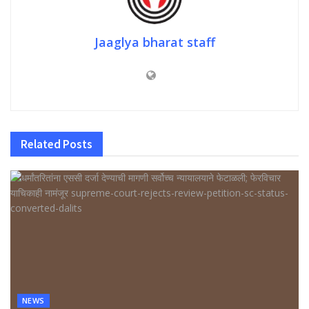
Jaaglya bharat staff
Related
Posts
NEWS