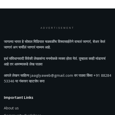
ADVERTISEMENT
जागल्या भारत
हे सोशल मिडियात चळवळींच विश्वासार्हतेने वाचलं जाणारं, शेअर केलं
जाणारं अन चर्चीलं जाणारं माध्यम आहे.
इथं संविधानवादी विवेकी लेखकांना मनमोकळे व्यक्त होता येतं. तुम्हाला काही मांडायचं
आहे तर आमच्याकडे लेख पाठवा
आपले लेखन साहित्य jaaglyaweb@gmail.com वर पाठवा किंवा +91 88284
53346 या नंबरवर व्हाटसेप करा
Important Links
About us