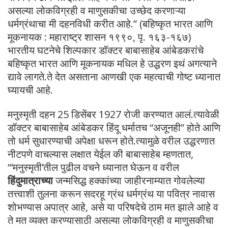
असल्या लोकविग्रही व माणुसकीचा उच्छेद करणाऱ्या
धर्मग्रंथाचा मी दहनविधी करीत आहे.” (बहिष्कृत भारत आणि
मूकनायक : महाराष्ट्र शासन १९९०, पृ. १६३-१६७)
भारतीय घटनेचे शिल्पकार डॉक्टर बाबासाहेब आंबेडकरांचे
बहिष्कृत भारत आणि मूकनायक मधिल हे उद्धरण इथं अगत्याने
द्यावे लागते.ते देत असताना आणखी एक महत्वाची गोष्ट ध्यानात
घ्यायची आहे.
मनुस्मृती दहन 25 डिसेंबर 1927 रोजी करण्यात आलं.त्यावेळी
डॉक्टर बाबासाहेब आंबेडकर हिंदू धर्मातच “अजूनही” होते आणि
तो धर्म सुधारण्याची अपेक्षा धरून होते.त्यामुळे वरील उद्धरणात
नीटपणे वाचल्यास लक्षात येईल की बाबासाहेब म्हणतात,
“‘मनुस्मृती’तील पुढील वचने ध्यानात घेऊन व वरील
हिंदुमात्राच्या
जन्मसिद्ध हक्कांच्या जाहीरनाम्यात गोवलेल्या
तत्त्वाशी तुलना करून सदरहू ग्रंथ धर्मग्रंथ या पवित्र नावास
शोभण्यास अपात्र आहे, असे या परिषदेचे ठाम मत झाले आहे व
ते मत व्यक्त करण्यासाठी असल्या लोकविग्रही व माणुसकीचा