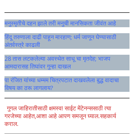
मनुस्मृतीचे दहन झाले तरी मनुची मानसिकता जीवंत आहे
हिंदू तरुणाला दाढी पाहून मारहाण; धर्म जाणून घेण्यासाठी
अंतर्वस्त्रे काढली
28 तास लटकलेल्या अवस्थेत साधू चा मृतदेह; भाजप
आमदारासह तिघांवर गुन्हा दाखल
पा रंजित यांच्या धम्मम चित्रपटात दाखवलेला बुद्ध वादाचा
विषय का ठरू लागलाय?
गुगल जाहिरातीसाठी क्षमस्व! साईट मेंटेनन्ससाठी त्या
गरजेच्या आहेत,आशा आहे आपण समजून घ्याल.सहकार्य
कराल.