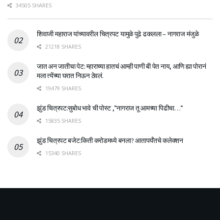
34505 SHARES
शिवाजी महाराज यांच्यावरील चित्रपट यामुळे पुढे ढकलला – नागराज मंजुळे
21218 SHARES
जात अन जातीचा पेट: म्हाराच्या हातचं आम्ही पाणी बी पेत नाय, आणि ह्या पोरानं
मला त्येंच्या घरात निऊन ठेवलं.
19479 SHARES
झुंड चित्रपट:सुबोध भावे ची पोस्ट ,”नागराज तू आमच्या पिढीचा…”
15835 SHARES
झुंड चित्रपट बजेट:किती करोडमध्ये बनला? आतापर्यँतचे कलेक्शन
15340 SHARES