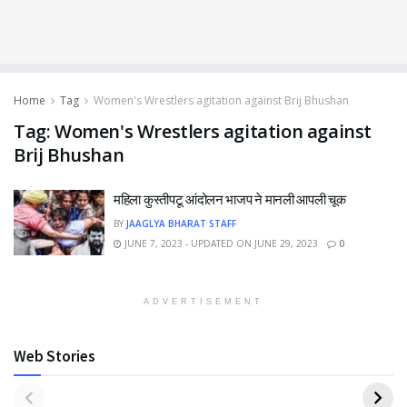
Home
Tag
Women's Wrestlers agitation against Brij Bhushan
Tag:
Women's Wrestlers agitation against
Brij Bhushan
महिला कुस्तीपटू आंदोलन भाजप ने मानली आपली चूक
BY
JAAGLYA BHARAT STAFF
JUNE 7, 2023 - UPDATED ON JUNE 29, 2023
0
ADVERTISEMENT
Web Stories