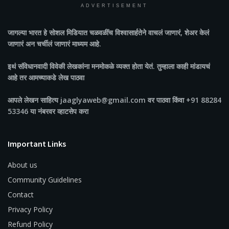
ADVERTISEMENT
जागल्या भारत
हे सोशल मिडियात चळवळींच विश्वासार्हतेने वाचलं जाणारं, शेअर केलं
जाणारं अन चर्चीलं जाणारं माध्यम आहे.
इथं संविधानवादी विवेकी लेखकांना मनमोकळे व्यक्त होता येतं. तुम्हाला काही मांडायचं
आहे तर आमच्याकडे लेख पाठवा
आपले लेखन साहित्य jaaglyaweb@gmail.com वर पाठवा किंवा +91 88284
53346 या नंबरवर व्हाटसेप करा
Important Links
About us
Community Guidelines
Contact
Privacy Policy
Refund Policy