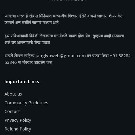
ADVERTISEMENT
जागल्या भारत
हे सोशल मिडियात चळवळींच विश्वासार्हतेने वाचलं जाणारं, शेअर केलं
जाणारं अन चर्चीलं जाणारं माध्यम आहे.
इथं संविधानवादी विवेकी लेखकांना मनमोकळे व्यक्त होता येतं. तुम्हाला काही मांडायचं
आहे तर आमच्याकडे लेख पाठवा
आपले लेखन साहित्य jaaglyaweb@gmail.com वर पाठवा किंवा +91 88284
53346 या नंबरवर व्हाटसेप करा
Important Links
About us
Community Guidelines
Contact
Privacy Policy
Refund Policy