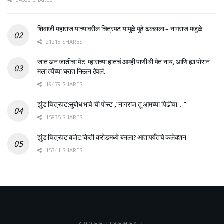
शिवाजी महाराज यांच्यावरील चित्रपट यामुळे पुढे ढकलला – नागराज मंजुळे
21218 SHARES
जात अन जातीचा पेट: म्हाराच्या हातचं आम्ही पाणी बी पेत नाय, आणि ह्या पोरानं
मला त्येंच्या घरात निऊन ठेवलं.
19479 SHARES
झुंड चित्रपट:सुबोध भावे ची पोस्ट ,”नागराज तू आमच्या पिढीचा…”
15835 SHARES
झुंड चित्रपट बजेट:किती करोडमध्ये बनला? आतापर्यँतचे कलेक्शन
15341 SHARES