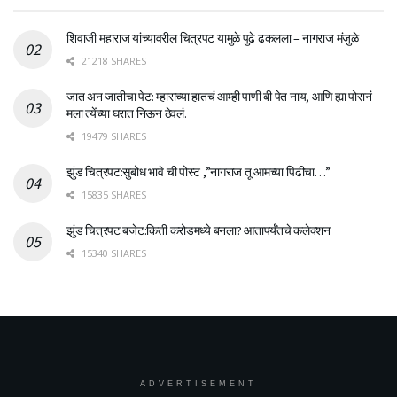
शिवाजी महाराज यांच्यावरील चित्रपट यामुळे पुढे ढकलला – नागराज मंजुळे
21218 SHARES
जात अन जातीचा पेट: म्हाराच्या हातचं आम्ही पाणी बी पेत नाय, आणि ह्या पोरानं
मला त्येंच्या घरात निऊन ठेवलं.
19479 SHARES
झुंड चित्रपट:सुबोध भावे ची पोस्ट ,”नागराज तू आमच्या पिढीचा…”
15835 SHARES
झुंड चित्रपट बजेट:किती करोडमध्ये बनला? आतापर्यँतचे कलेक्शन
15340 SHARES
ADVERTISEMENT