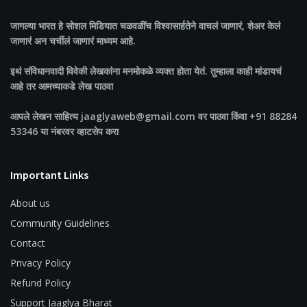
जागल्या भारत
हे सोशल मिडियात चळवळींच विश्वासार्हतेने वाचलं जाणारं, शेअर केलं
जाणारं अन चर्चीलं जाणारं माध्यम आहे.
इथं संविधानवादी विवेकी लेखकांना मनमोकळे व्यक्त होता येतं. तुम्हाला काही मांडायचं
आहे तर आमच्याकडे लेख पाठवा
आपले लेखन साहित्य jaaglyaweb@gmail.com वर पाठवा किंवा +91 88284
53346 या नंबरवर व्हाटसेप करा
Important Links
About us
Community Guidelines
Contact
Privacy Policy
Refund Policy
Support Jaaglya Bharat