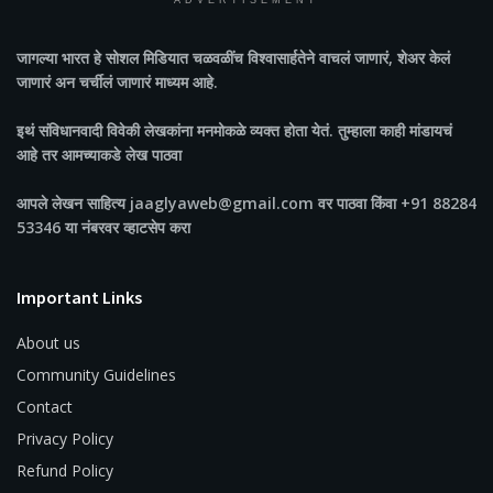
ADVERTISEMENT
जागल्या भारत
हे सोशल मिडियात चळवळींच विश्वासार्हतेने वाचलं जाणारं, शेअर केलं
जाणारं अन चर्चीलं जाणारं माध्यम आहे.
इथं संविधानवादी विवेकी लेखकांना मनमोकळे व्यक्त होता येतं. तुम्हाला काही मांडायचं
आहे तर आमच्याकडे लेख पाठवा
आपले लेखन साहित्य jaaglyaweb@gmail.com वर पाठवा किंवा +91 88284
53346 या नंबरवर व्हाटसेप करा
Important Links
About us
Community Guidelines
Contact
Privacy Policy
Refund Policy