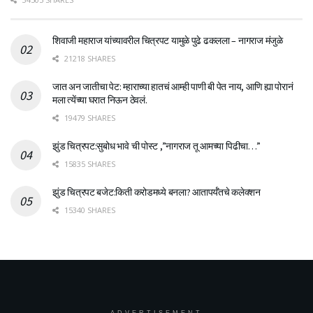
शिवाजी महाराज यांच्यावरील चित्रपट यामुळे पुढे ढकलला – नागराज मंजुळे
21218 SHARES
जात अन जातीचा पेट: म्हाराच्या हातचं आम्ही पाणी बी पेत नाय, आणि ह्या पोरानं
मला त्येंच्या घरात निऊन ठेवलं.
19479 SHARES
झुंड चित्रपट:सुबोध भावे ची पोस्ट ,”नागराज तू आमच्या पिढीचा…”
15835 SHARES
झुंड चित्रपट बजेट:किती करोडमध्ये बनला? आतापर्यँतचे कलेक्शन
15340 SHARES