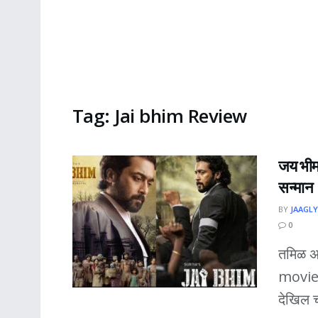
Tag:
Jai bhim Review
जय भीम
सन्मान
BY
JAAGLY
0
तमिळ अभ
movie)
देखिल चर