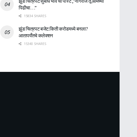
झुंड चित्रपट:सुबोध भावे ची पोस्ट ,”नागराज तू आमच्या
पिढीचा…”
15834 SHARES
झुंड चित्रपट बजेट:किती करोडमध्ये बनला?
आतापर्यँतचे कलेक्शन
15340 SHARES