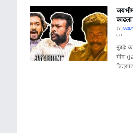
जय भीम 
काढला
BY
JAAGLY
1
मुंबई: क
भीम' (J
चित्रपट