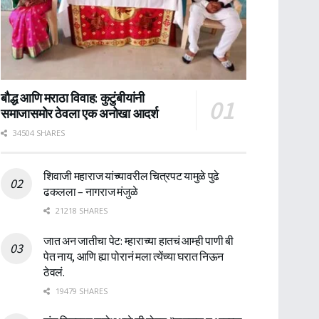
बौद्ध आणि मराठा विवाह: कुटुंबीयांनी
समाजासमोर ठेवला एक अनोखा आदर्श
34504 SHARES
शिवाजी महाराज यांच्यावरील चित्रपट यामुळे पुढे
ढकलला – नागराज मंजुळे
21218 SHARES
जात अन जातीचा पेट: म्हाराच्या हातचं आम्ही पाणी बी
पेत नाय, आणि ह्या पोरानं मला त्येंच्या घरात निऊन
ठेवलं.
19479 SHARES