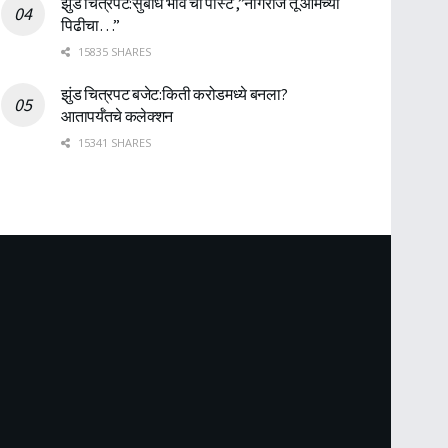
झुंड चित्रपट:सुबोध भावे ची पोस्ट ,”नागराज तू आमच्या
पिढीचा…”
15835 SHARES
झुंड चित्रपट बजेट:किती करोडमध्ये बनला?
आतापर्यँतचे कलेक्शन
15341 SHARES