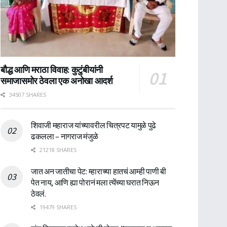
बौद्ध आणि मराठा विवाह: कुटुंबीयांनी
समाजासमोर ठेवला एक अनोखा आदर्श
34507 SHARES
शिवाजी महाराज यांच्यावरील चित्रपट यामुळे पुढे
ढकलला – नागराज मंजुळे
21218 SHARES
जात अन जातीचा पेट: म्हाराच्या हातचं आम्ही पाणी बी
पेत नाय, आणि ह्या पोरानं मला त्येंच्या घरात निऊन
ठेवलं.
19479 SHARES