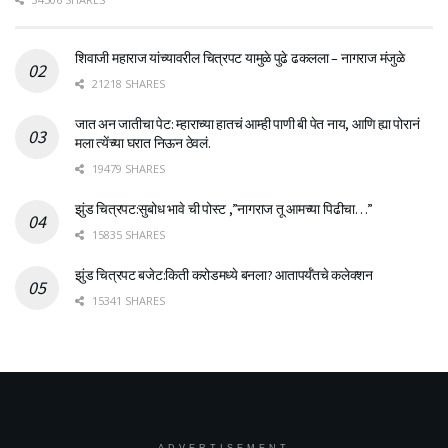
शिवाजी महाराज यांच्यावरील चित्रपट यामुळे पुढे ढकलला – नागराज मंजुळे
21218 SHARES
जात अन जातीचा पेट: म्हाराच्या हातचं आम्ही पाणी बी पेत नाय, आणि ह्या पोरानं
मला त्येंच्या घरात निऊन ठेवलं.
19479 SHARES
झुंड चित्रपट:सुबोध भावे ची पोस्ट ,”नागराज तू आमच्या पिढीचा…”
15835 SHARES
झुंड चित्रपट बजेट:किती करोडमध्ये बनला? आतापर्यँतचे कलेक्शन
15341 SHARES