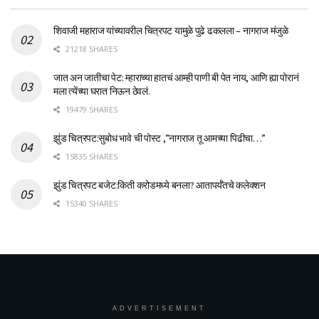
शिवाजी महाराज यांच्यावरील चित्रपट यामुळे पुढे ढकलला – नागराज मंजुळे
21218 SHARES
जात अन जातीचा पेट: म्हाराच्या हातचं आम्ही पाणी बी पेत नाय, आणि ह्या पोरानं
मला त्येंच्या घरात निऊन ठेवलं.
19479 SHARES
झुंड चित्रपट:सुबोध भावे ची पोस्ट ,”नागराज तू आमच्या पिढीचा…”
15835 SHARES
झुंड चित्रपट बजेट:किती करोडमध्ये बनला? आतापर्यँतचे कलेक्शन
15340 SHARES
ADVERTISEMENT