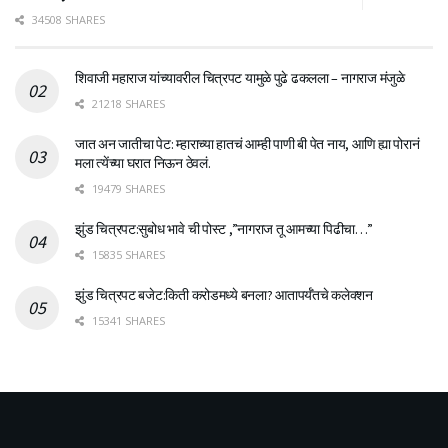
34508 SHARES
शिवाजी महाराज यांच्यावरील चित्रपट यामुळे पुढे ढकलला – नागराज मंजुळे
21218 SHARES
जात अन जातीचा पेट: म्हाराच्या हातचं आम्ही पाणी बी पेत नाय, आणि ह्या पोरानं
मला त्येंच्या घरात निऊन ठेवलं.
19479 SHARES
झुंड चित्रपट:सुबोध भावे ची पोस्ट ,”नागराज तू आमच्या पिढीचा…”
15835 SHARES
झुंड चित्रपट बजेट:किती करोडमध्ये बनला? आतापर्यँतचे कलेक्शन
15341 SHARES