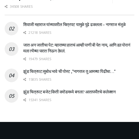
34508 SHARES
शिवाजी महाराज यांच्यावरील चित्रपट यामुळे पुढे ढकलला – नागराज मंजुळे
21218 SHARES
जात अन जातीचा पेट: म्हाराच्या हातचं आम्ही पाणी बी पेत नाय, आणि ह्या पोरानं
मला त्येंच्या घरात निऊन ठेवलं.
19479 SHARES
झुंड चित्रपट:सुबोध भावे ची पोस्ट ,”नागराज तू आमच्या पिढीचा…”
15835 SHARES
झुंड चित्रपट बजेट:किती करोडमध्ये बनला? आतापर्यँतचे कलेक्शन
15341 SHARES