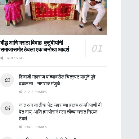
बौद्ध आणि मराठा विवाह: कुटुंबीयांनी
समाजासमोर ठेवला एक अनोखा आदर्श
34507 SHARES
शिवाजी महाराज यांच्यावरील चित्रपट यामुळे पुढे
ढकलला – नागराज मंजुळे
21218 SHARES
जात अन जातीचा पेट: म्हाराच्या हातचं आम्ही पाणी बी
पेत नाय, आणि ह्या पोरानं मला त्येंच्या घरात निऊन
ठेवलं.
19479 SHARES