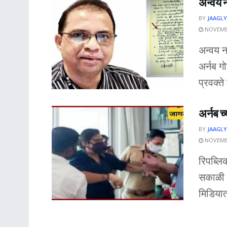
अन्वय 
BY
JAAGLY
NOVEMBE
अन्वय न
अर्नब गो
प्रवक्ते
अर्नब च
BY
JAAGLY
NOVEMBE
रिपब्लि
सकाळी 
मिडियात 