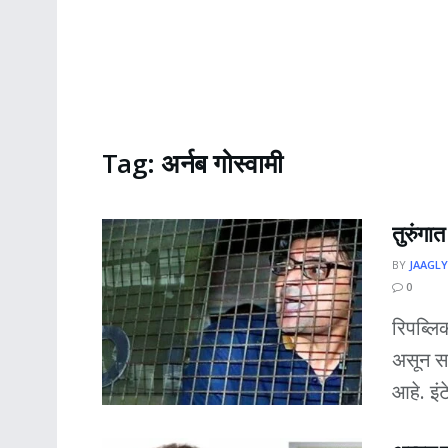
Tag:
अर्नब गोस्वामी
तुरुंगात
BY
JAAGLY
0
रिपब्लि
असून सध
आहे. इंट