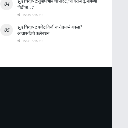
झुंड चित्रपट:सुबोध भावे ची पोस्ट ,”नागराज तू आमच्या
पिढीचा…”
15835 SHARES
झुंड चित्रपट बजेट:किती करोडमध्ये बनला?
आतापर्यँतचे कलेक्शन
15341 SHARES