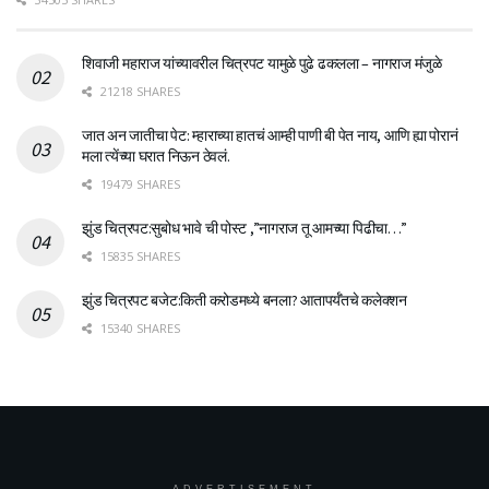
शिवाजी महाराज यांच्यावरील चित्रपट यामुळे पुढे ढकलला – नागराज मंजुळे
21218 SHARES
जात अन जातीचा पेट: म्हाराच्या हातचं आम्ही पाणी बी पेत नाय, आणि ह्या पोरानं
मला त्येंच्या घरात निऊन ठेवलं.
19479 SHARES
झुंड चित्रपट:सुबोध भावे ची पोस्ट ,”नागराज तू आमच्या पिढीचा…”
15835 SHARES
झुंड चित्रपट बजेट:किती करोडमध्ये बनला? आतापर्यँतचे कलेक्शन
15340 SHARES