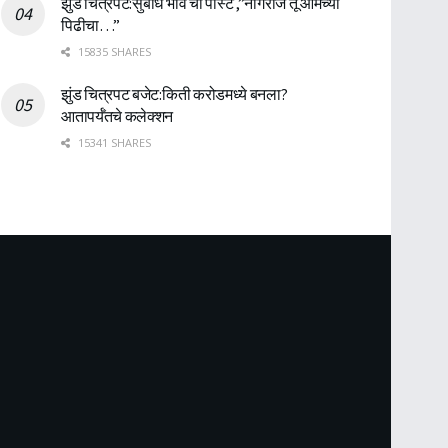
झुंड चित्रपट:सुबोध भावे ची पोस्ट ,”नागराज तू आमच्या
पिढीचा…”
15835 SHARES
झुंड चित्रपट बजेट:किती करोडमध्ये बनला?
आतापर्यँतचे कलेक्शन
15341 SHARES