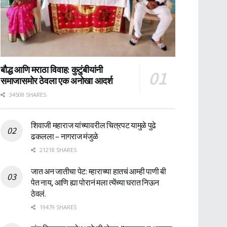
बौद्ध आणि मराठा विवाह: कुटुंबीयांनी
समाजासमोर ठेवला एक अनोखा आदर्श
34508 SHARES
शिवाजी महाराज यांच्यावरील चित्रपट यामुळे पुढे
ढकलला – नागराज मंजुळे
21218 SHARES
जात अन जातीचा पेट: म्हाराच्या हातचं आम्ही पाणी बी
पेत नाय, आणि ह्या पोरानं मला त्येंच्या घरात निऊन
ठेवलं.
19479 SHARES