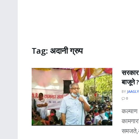
Tag:
अदानी ग्रुप
सरकार म
बाजूने ?
BY
JAAGLY
0
कल्याण 
कामगारा
समजते,