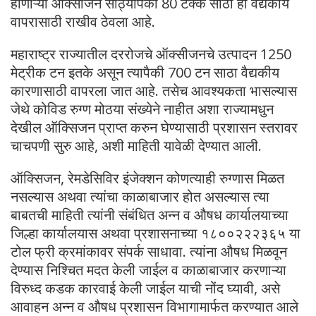
होणाऱ्या ऑक्सीजन साठ्यापैकी 80 टक्के साठा हा वैद्यकीय
वापरासाठी राखीव ठेवला आहे.
महाराष्ट्र राज्यातील दररोजचे ऑक्सीजनचे उत्पादन 1250
मेट्रीक टन इतके असून त्यापैकी 700 टन साठा वैद्यकीय
कारणासाठी वापरला जात आहे. तसेच आवश्यकता भासल्यास
जेथे कोविड रुग्ण मोठया संख्येने नाहीत अशा राज्यामधुन
देखील ऑक्सिजन प्राप्त करुन घेण्यासाठी प्रशासन स्तरावर
चाचपणी सुरु आहे, अशी माहिती यावेळी देण्यात आली.
ऑक्सिजन, रेमडेसिविर इंजेक्शन कोणत्याही रुग्णास मिळत
नसल्यास अथवा त्यांचा काळाबाजार होत असल्यास त्या
बाबतची माहिती त्यांनी संबंधित अन्न व औषध कार्यालयाच्या
जिल्हा कार्यालयास अथवा प्रशासनाच्या १८००२२२३६५ या
टोल फ्री क्रमांकावर संपर्क साधावा. त्यांना औषध मिळवून
देण्यास निश्चित मदत केली जाईल व काळाबाजार करणाऱ्या
विरुध्द कडक कारवाई केली जाईल याची नोंद घ्यावी, असे
आवाहन अन्न व औषध प्रशासन विभागामार्फत करण्यात आले