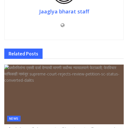
Jaaglya bharat staff
Related
Posts
NEWS