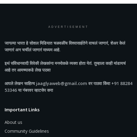
ADVERTISEMENT
जागल्या भारत
हे सोशल मिडियात चळवळींच विश्वासार्हतेने वाचलं जाणारं, शेअर केलं
जाणारं अन चर्चीलं जाणारं माध्यम आहे.
इथं संविधानवादी विवेकी लेखकांना मनमोकळे व्यक्त होता येतं. तुम्हाला काही मांडायचं
आहे तर आमच्याकडे लेख पाठवा
आपले लेखन साहित्य jaaglyaweb@gmail.com वर पाठवा किंवा +91 88284
53346 या नंबरवर व्हाटसेप करा
Important Links
About us
Community Guidelines