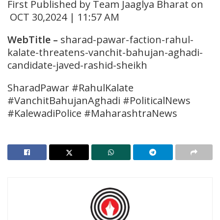
First Published by Team Jaaglya Bharat on
OCT 30,2024 | 11:57 AM
WebTitle
–
sharad-pawar-faction-rahul-
kalate-threatens-vanchit-bahujan-aghadi-
candidate-javed-rashid-sheikh
SharadPawar #RahulKalate
#VanchitBahujanAghadi #PoliticalNews
#KalewadiPolice #MaharashtraNews