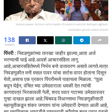
sharad-pawar-faction-rahul-kalate-threatens-vanchit-bahujan-aghadi-
candidate-javed-rashid-sheikh
138
SHARES
पिंपरी :
निवडणुकांच्या तारखा जाहीर झाल्या,आता अर्ज
भरण्याची घाई आहे.आदर्श आचारसंहिता लागू
आहे,आचारसंहितेमध्ये निर्भय बनो वातावरण असावे लागते.मात्र
निवडणुकीत मनी मसल पावर यांचा सर्रास वापर होताना दिसून
येतो,असाच एक प्रकार पिंपरीमध्ये पाहायला मिळाला. “तुला
बघून घेईन, वंचित च्या उमेदवाराला धमकी देत त्यांची
कागदपत्रं भिरकावली गेली, शरद पवार गटाच्या उमेदवारावर
गुन्हा दाखल झाला आहे.चिंचवड विधानसभा निवडणुकीसाठी
महायुतीकडून शंकर जगताप यांना उमेदवारी देण्यात आली आहे,
तर महाविकास आघाडीने राष्ट्रवादी काँग्रेस शरद पवार गटाचे