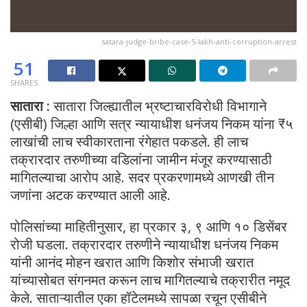
satara-judge-bribe-case-5-lakh-anti-corruption-arrest
51
SHARES
सातारा :
सातारा जिल्ह्यातील भ्रष्टाचारविरोधी विभागाने
(एसीबी) जिल्हा आणि सत्र न्यायाधीश धनंजय निकम यांना ₹५
लाखांची लाच स्वीकारताना रंगेहात पकडले. ही लाच
तक्रारदार तरुणीच्या वडिलांना जामीन मंजूर करण्यासाठी
मागितल्याचा आरोप आहे. सदर प्रकरणामध्ये आणखी तीन
जणांना अटक करण्यात आली आहे.
पोलिसांच्या माहितीनुसार, हा प्रकार ३, ९ आणि १० डिसेंबर
रोजी घडला. तक्रारदार तरुणीने न्यायाधीश धनंजय निकम
यांनी आनंद मोहन खरात आणि किशोर संभाजी खरात
यांच्यासोबत संगनमत करून लाच मागितल्याचे तक्रारीत नमूद
केले. साताऱ्यातील एका हॉटेलमध्ये सापळा रचून एसीबीने