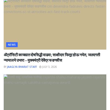
NEWS
ॲट्रॉसिटी कायद्यात दोषसिद्धी वाढवा; साक्षीदार फितूर होऊ नयेत, जलदगती
न्यायालये उभारा – मुख्यमंत्री देवेंद्र फडणवीस
BY
JAAGLYA BHARAT STAFF
JULY 3, 2026