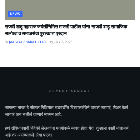
NEWS
राजर्षी शाहू महाराज जयंतीनिमित्त मारुती पाटील यांना ‘राजर्षी शाहू सामाजिक
सलोखा व समाजसेवा पुरस्कार’ प्रदान
BY
JAAGLYA BHARAT STAFF
JULY 2, 2026
ADVERTISEMENT
जागल्या भारत
हे सोशल मिडियात चळवळींच विश्वासार्हतेने वाचलं जाणारं, शेअर केलं
जाणारं अन चर्चीलं जाणारं माध्यम आहे.
इथं संविधानवादी विवेकी लेखकांना मनमोकळे व्यक्त होता येतं. तुम्हाला काही मांडायचं
आहे तर आमच्याकडे लेख पाठवा