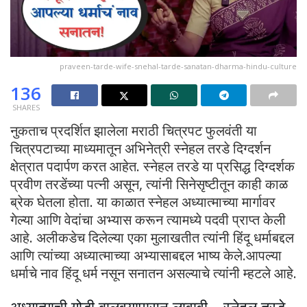
praveen-tarde-wife-snehal-tarde-sanatan-dharma-hindu-culture
136
SHARES
नुकताच प्रदर्शित झालेला मराठी चित्रपट फुलवंती या
चित्रपटाच्या माध्यमातून अभिनेत्री स्नेहल तरडे दिग्दर्शन
क्षेत्रात पदार्पण करत आहेत. स्नेहल तरडे या प्रसिद्ध दिग्दर्शक
प्रवीण तरडेंच्या पत्नी असून, त्यांनी सिनेसृष्टीतून काही काळ
ब्रेक घेतला होता. या काळात स्नेहल अध्यात्माच्या मार्गावर
गेल्या आणि वेदांचा अभ्यास करून त्यामध्ये पदवी प्राप्त केली
आहे. अलीकडेच दिलेल्या एका मुलाखतीत त्यांनी हिंदू धर्माबद्दल
आणि त्यांच्या अध्यात्माच्या अभ्यासाबद्दल भाष्य केले.आपल्या
धर्माचे नाव हिंदू धर्म नसून सनातन असल्याचे त्यांनी म्हटले आहे.
अध्यात्माची गोडी बालवयापासून लावावी – स्नेहल तरडे