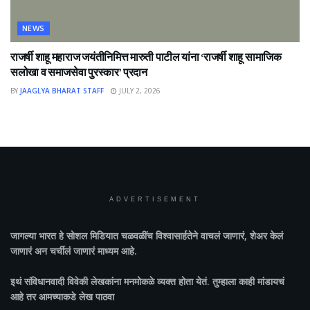
NEWS
राजर्षी शाहू महाराज जयंतीनिमित्त मारुती पाटील यांना ‘राजर्षी शाहू सामाजिक
सलोखा व समाजसेवा पुरस्कार’ प्रदान
BY
JAAGLYA BHARAT STAFF
JULY 2, 2026
ADVERTISEMENT
जागल्या भारत
हे सोशल मिडियात चळवळींच विश्वासार्हतेने वाचलं जाणारं, शेअर केलं
जाणारं अन चर्चीलं जाणारं माध्यम आहे.
इथं संविधानवादी विवेकी लेखकांना मनमोकळे व्यक्त होता येतं. तुम्हाला काही मांडायचं
आहे तर आमच्याकडे लेख पाठवा