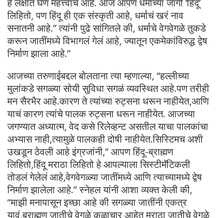
हे लक्षात घेणं महत्त्वाचं आहे. आज आपण धर्माच्या जागी ‘हिंदू’
लिहितो, पण हिंदू ही एक संस्कृती आहे, धर्माचं खरं नाव
सनातनी आहे.” त्यांनी पुढे सांगितले की, धर्माचे वेगवेगळे तुकडे
करून जातींमध्ये विभागलं गेलं आहे, ज्यातून एकमेकांविरुद्ध द्वेष
निर्माण झाला आहे.”
आजच्या तरुणाईबद्दल बोलताना त्या म्हणाल्या, “हल्लीच्या
मुलांकडे सगळ्या सोयी सुविधा सगळं व्यवस्थित आहे.पण तरीही
मन सैरभैर आहे.कारण ते त्यांच्या रुट्सना धरून नाहीयेत,आणि
याचं कारण त्यांचे पालक रुट्सना धरून नाहीयेत. आजच्या
जगण्यात अध्यात्म, वेद कसे रिलेव्हन्ट असतील याचा पालकांचा
अभ्यास नाही,त्यामुळे पालकही दोषी नाहीयेत.सिस्टिमच अशी
उखडून ठेवली आहे इंग्रजांनी,” आपण हिंदू-ब्राह्मण
लिहितो,हिंदू मराठा लिहितो हे आपल्याला सिस्टीमॅटिकली
तोडलं गेलेलं आहे,वेगवेगळ्या जातींमध्ये आणि त्याच्यामध्ये द्वेष
निर्माण झालेला आहे.” स्नेहल यांनी आशा व्यक्त केली की,
“माझी मनापासून इच्छा आहे की सगळ्या जातींनी एकत्र
यावं,ब्राह्मण जातीचे वेगळे कुळाचार आहेत मराठा जातीचे वेगळे