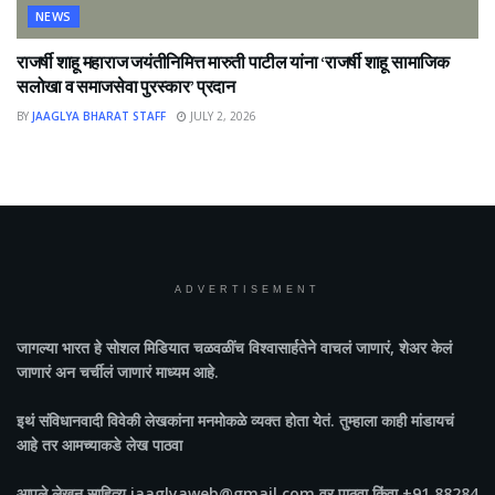
NEWS
राजर्षी शाहू महाराज जयंतीनिमित्त मारुती पाटील यांना ‘राजर्षी शाहू सामाजिक
सलोखा व समाजसेवा पुरस्कार’ प्रदान
BY
JAAGLYA BHARAT STAFF
JULY 2, 2026
ADVERTISEMENT
जागल्या भारत
हे सोशल मिडियात चळवळींच विश्वासार्हतेने वाचलं जाणारं, शेअर केलं
जाणारं अन चर्चीलं जाणारं माध्यम आहे.
इथं संविधानवादी विवेकी लेखकांना मनमोकळे व्यक्त होता येतं. तुम्हाला काही मांडायचं
आहे तर आमच्याकडे लेख पाठवा
आपले लेखन साहित्य jaaglyaweb@gmail.com वर पाठवा किंवा +91 88284