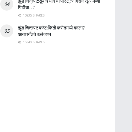
झुंड चित्रपट:सुबोध भावे ची पोस्ट ,”नागराज तू आमच्या
पिढीचा…”
15835 SHARES
झुंड चित्रपट बजेट:किती करोडमध्ये बनला?
आतापर्यँतचे कलेक्शन
15340 SHARES