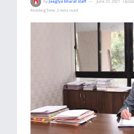
by
Jaaglya bharat staff
June 23, 2021 - Upda
Reading Time: 2 mins read