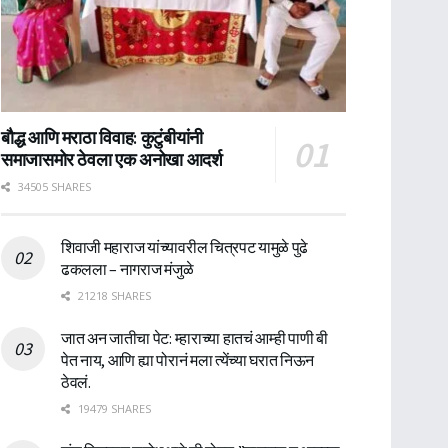
बौद्ध आणि मराठा विवाह: कुटुंबीयांनी
समाजासमोर ठेवला एक अनोखा आदर्श
34505 SHARES
शिवाजी महाराज यांच्यावरील चित्रपट यामुळे पुढे
ढकलला – नागराज मंजुळे
21218 SHARES
जात अन जातीचा पेट: म्हाराच्या हातचं आम्ही पाणी बी
पेत नाय, आणि ह्या पोरानं मला त्येंच्या घरात निऊन
ठेवलं.
19479 SHARES