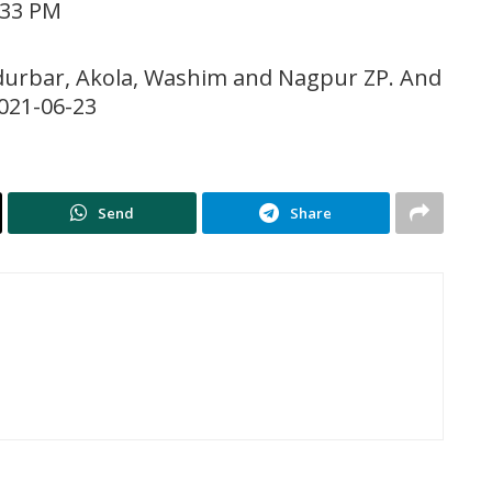
 33 PM
ndurbar, Akola, Washim and Nagpur ZP. And
021-06-23
Send
Share