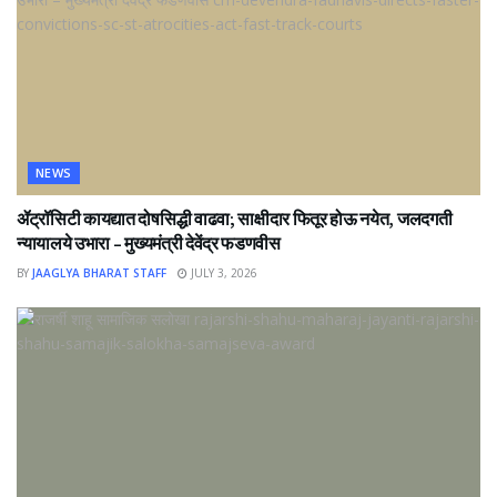
NEWS
ॲट्रॉसिटी कायद्यात दोषसिद्धी वाढवा; साक्षीदार फितूर होऊ नयेत, जलदगती
न्यायालये उभारा – मुख्यमंत्री देवेंद्र फडणवीस
BY
JAAGLYA BHARAT STAFF
JULY 3, 2026