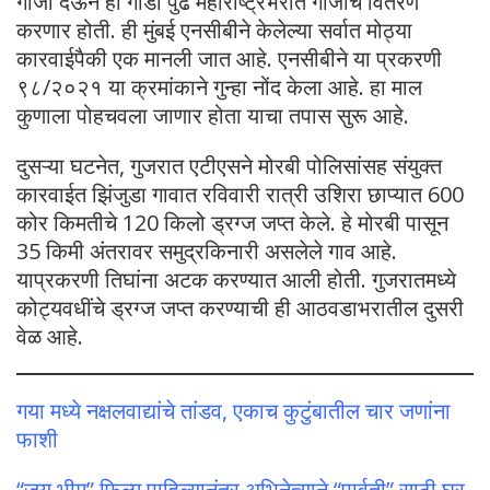
गांजा देऊन ही गाडी पुढे महाराष्ट्रभरात गांजाचं वितरण
करणार होती. ही मुंबई एनसीबीने केलेल्या सर्वात मोठ्या
कारवाईपैकी एक मानली जात आहे. एनसीबीने या प्रकरणी
९८/२०२१ या क्रमांकाने गुन्हा नोंद केला आहे. हा माल
कुणाला पोहचवला जाणार होता याचा तपास सुरू आहे.
दुसऱ्या घटनेत, गुजरात एटीएसने मोरबी पोलिसांसह संयुक्त
कारवाईत झिंजुडा गावात रविवारी रात्री उशिरा छाप्यात 600
कोर किमतीचे 120 किलो ड्रग्ज जप्त केले. हे मोरबी पासून
35 किमी अंतरावर समुद्रकिनारी असलेले गाव आहे.
याप्रकरणी तिघांना अटक करण्यात आली होती. गुजरातमध्ये
कोट्यवधींचे ड्रग्ज जप्त करण्याची ही आठवडाभरातील दुसरी
वेळ आहे.
गया मध्ये नक्षलवाद्यांचे तांडव, एकाच कुटुंबातील चार जणांना
फाशी
“जय भीम” फिल्म पाहिल्यानंतर अभिनेत्याने “पार्वती” साठी घर