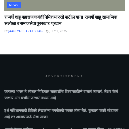
NEWS
राजर्षी शाहू महाराज जयंतीनिमित्त मारुती पाटील यांना ‘राजर्षी शाहू सामाजिक
सलोखा व समाजसेवा पुरस्कार’ प्रदान
BY
JAAGLYA BHARAT STAFF
JULY 2, 2026
ADVERTISEMENT
जागल्या भारत
हे सोशल मिडियात चळवळींच विश्वासार्हतेने वाचलं जाणारं, शेअर केलं
जाणारं अन चर्चीलं जाणारं माध्यम आहे.
इथं संविधानवादी विवेकी लेखकांना मनमोकळे व्यक्त होता येतं. तुम्हाला काही मांडायचं
आहे तर आमच्याकडे लेख पाठवा