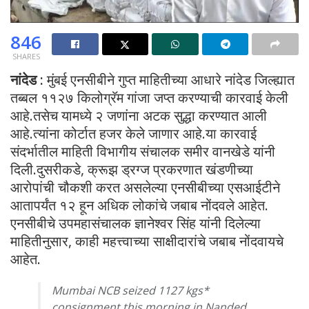
846
SHARES
नांदेड :
मुंबई एनसीबीने गुप्त माहितीच्या आधारे नांदेड जिल्ह्यात
तब्बल ११२७ किलोग्रॅम गांजा जप्त करण्याची कारवाई केली
आहे.तसेच यामध्ये २ जणांना अटक सुद्धा करण्यात आली
आहे.त्यांना कोर्टात हजर केले जाणार आहे.या कारवाई
संदर्भातील माहिती विभागीय संचालक समीर वानखेडे यांनी
दिली.दुसरीकडे, क्रूझ ड्रग्ज प्रकरणात खंडणीच्या
आरोपांची चौकशी करत असलेल्या एनसीबीच्या एसआईटीने
आतापर्यंत १२ हून अधिक लोकांचे जबाब नोंदवले आहेत.
एनसीबीचे उपमहासंचालक ज्ञानेश्वर सिंह यांनी दिलेल्या
माहितीनुसार, काही महत्त्वाच्या साक्षीदारांचे जबाब नोंदवायचे
आहेत.
Mumbai NCB seized 1127 kgs*
consignment this morning in Nanded