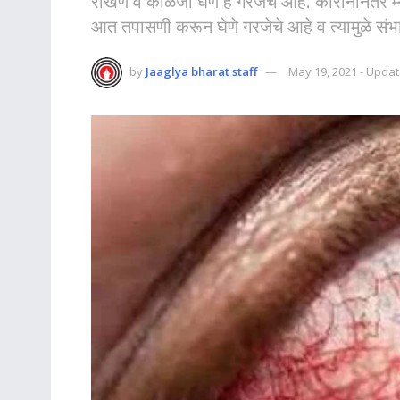
राखणे व काळजी घेणे हे गरजेचे आहे. कोरोनानंतर 
आत तपासणी करून घेणे गरजेचे आहे व त्यामुळे सं
by
Jaaglya bharat staff
May 19, 2021 - Updat