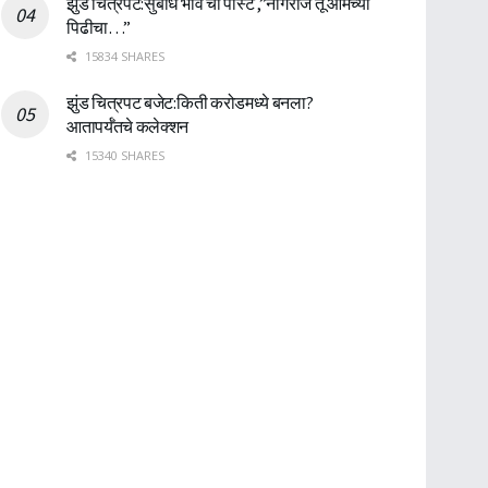
झुंड चित्रपट:सुबोध भावे ची पोस्ट ,”नागराज तू आमच्या
पिढीचा…”
15834 SHARES
झुंड चित्रपट बजेट:किती करोडमध्ये बनला?
आतापर्यँतचे कलेक्शन
15340 SHARES