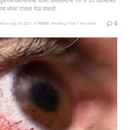
म्युकरमायकोसीसचा धोका असलेल्यानी १० ते २० दिवसांच्या
भाव्य धोका टाळता येऊ शकतो.
0
ed on July 24, 2021
in
NEWS
Reading Time: 1 min read