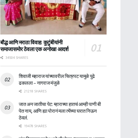
बौद्ध आणि मराठा विवाह: कुटुंबीयांनी
समाजासमोर ठेवला एक अनोखा आदर्श
34504 SHARES
शिवाजी महाराज यांच्यावरील चित्रपट यामुळे पुढे
ढकलला – नागराज मंजुळे
21218 SHARES
जात अन जातीचा पेट: म्हाराच्या हातचं आम्ही पाणी बी
पेत नाय, आणि ह्या पोरानं मला त्येंच्या घरात निऊन
ठेवलं.
19478 SHARES