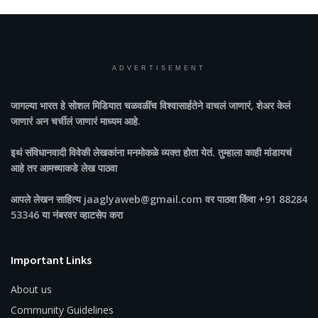
ADVERTISEMENT
जागल्या भारत
हे सोशल मिडियात चळवळींच विश्वासार्हतेने वाचलं जाणारं, शेअर केलं
जाणारं अन चर्चीलं जाणारं माध्यम आहे.
इथं संविधानवादी विवेकी लेखकांना मनमोकळे व्यक्त होता येतं. तुम्हाला काही मांडायचं
आहे तर आमच्याकडे लेख पाठवा
आपले लेखन साहित्य jaaglyaweb@gmail.com वर पाठवा किंवा +91 88284
53346 या नंबरवर व्हाटसेप करा
Important Links
About us
Community Guidelines