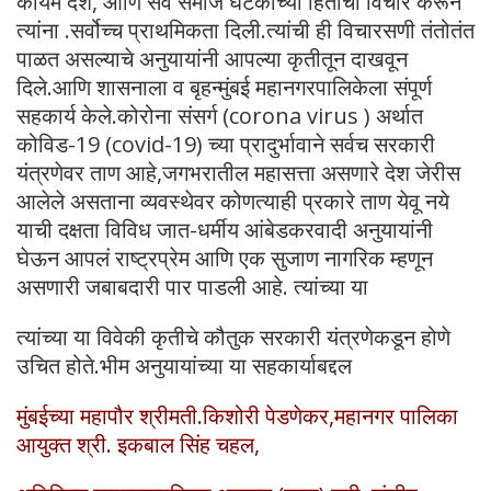
कायम देश, आणि सर्व समाज घटकांच्या हिताचा विचार करून
त्यांना .सर्वोच्च प्राथमिकता दिली.त्यांची ही विचारसणी तंतोतंत
पाळत असल्याचे अनुयायांनी आपल्या कृतीतून दाखवून
दिले.आणि शासनाला व बृहन्मुंबई महानगरपालिकेला संपूर्ण
सहकार्य केले.कोरोना संसर्ग (corona virus ) अर्थात
कोविड-19 (covid-19) च्या प्रादुर्भावाने सर्वच सरकारी
यंत्रणेवर ताण आहे,जगभरातील महासत्ता असणारे देश जेरीस
आलेले असताना व्यवस्थेवर कोणत्याही प्रकारे ताण येवू नये
याची दक्षता विविध जात-धर्मीय आंबेडकरवादी अनुयायांनी
घेऊन आपलं राष्ट्रप्रेम आणि एक सुजाण नागरिक म्हणून
असणारी जबाबदारी पार पाडली आहे. त्यांच्या या
त्यांच्या या विवेकी कृतीचे कौतुक सरकारी यंत्रणेकडून होणे
उचित होते.भीम अनुयायांच्या या सहकार्याबद्दल
मुंबईच्या महापौर श्रीमती.किशोरी पेडणेकर,महानगर पालिका
आयुक्त श्री. इकबाल सिंह चहल,