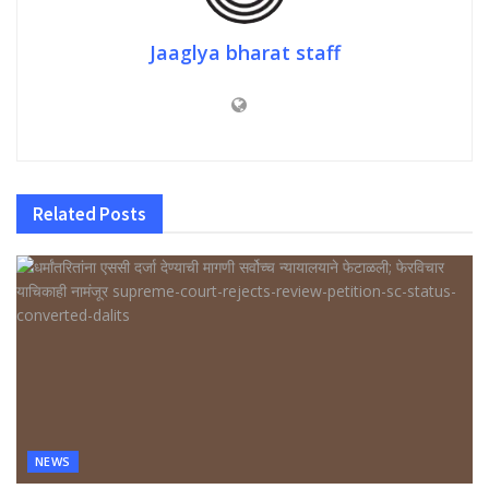
Jaaglya bharat staff
Related
Posts
NEWS