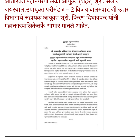
अतिरिक्त महानगरपालिका आयुक्त (शहर) श्री. संजीव
जयस्वाल,उपायुक्त परीमंडळ – 2 विजय बालमवार,जी उत्तर
विभागाचे सहायक आयुक्त श्री. किरण दिघावकर यांनी
महानगरपालिकेतर्फे आभार मानले आहेत.