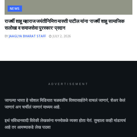
NEWS
राजर्षी शाहू महाराज जयंतीनिमित्त मारुती पाटील यांना ‘राजर्षी शाहू सामाजिक
सलोखा व समाजसेवा पुरस्कार’ प्रदान
BY
JAAGLYA BHARAT STAFF
JULY 2, 2026
ADVERTISEMENT
जागल्या भारत
हे सोशल मिडियात चळवळींच विश्वासार्हतेने वाचलं जाणारं, शेअर केलं
जाणारं अन चर्चीलं जाणारं माध्यम आहे.
इथं संविधानवादी विवेकी लेखकांना मनमोकळे व्यक्त होता येतं. तुम्हाला काही मांडायचं
आहे तर आमच्याकडे लेख पाठवा