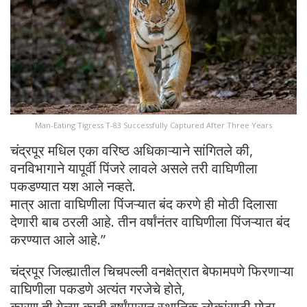
Man-Eating Tigress T-83 Successfully Captured After Three Years
चंद्रपूर मधिल एका वरिष्ठ अधिकाऱ्याने सांगितले की,
वनविभागाने यापूर्वी पिंजरे लावले असले तरी वाघिणीला
पकडण्यात यश आले नव्हते.
मात्र आता वाघिणीला पिंजऱ्यात बंद करणे ही मोठी दिलासा
देणारी बाब ठरली आहे. तीन वर्षांनंतर वाघिणीला पिंजऱ्यात बंद
करण्यात आले आहे.”
चंद्रपूर जिल्ह्यातील चिचपल्ली वनक्षेत्रात बेफामपणे फिरणाऱ्या
वाघिणीला पकडणे अत्यंत गरजेचे होते,
कारण ती गेल्या काही वर्षांपासून स्थानिक लोकांसाठी मोठा