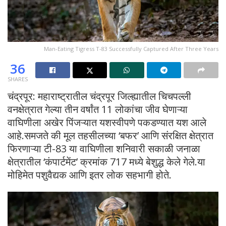
Man-Eating Tigress T-83 Successfully Captured After Three Years
36
SHARES
चंद्रपूर: महाराष्ट्रातील चंद्रपूर जिल्ह्यातील चिचपल्ली
वनक्षेत्रात गेल्या तीन वर्षांत 11 लोकांचा जीव घेणाऱ्या
वाघिणीला अखेर पिंजऱ्यात यशस्वीपणे पकडण्यात यश आले
आहे.समजते की मूल तहसीलच्या ‘बफर’ आणि संरक्षित क्षेत्रात
फिरणाऱ्या टी-83 या वाघिणीला शनिवारी सकाळी जनाळा
क्षेत्रातील ‘कंपार्टमेंट’ क्रमांक 717 मध्ये बेशुद्ध केले गेले.या
मोहिमेत पशुवैद्यक आणि इतर लोक सहभागी होते.