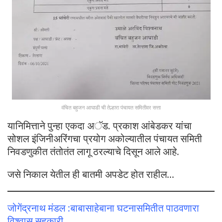
वंचित बहुजन आघाडी ची तेल्हारा पंचायत समितीवर सत्ता
यानिमित्ताने पुन्हा एकदा अॅड. प्रकाश आंबेडकर यांचा
सोशल इंजिनीअरिंगचा प्रयोग अकोल्यातील पंचायत समिती
निवडणुकीत तंतोतंत लागू ठरल्याचे दिसून आले आहे.
जसे निकाल येतील ही बातमी अपडेट होत राहील…
जोगेंद्रनाथ मंडल :बाबासाहेबाना घटनासमितीत पाठवणारा
विश्वासू सहकारी