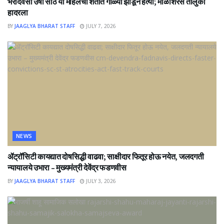
भरदिवसा उषा साठे या महिलेची शेतात गोळ्या झाडून हत्या; माळशिरस तालुका
हादरला
BY
JAAGLYA BHARAT STAFF
JULY 7, 2026
NEWS
ॲट्रॉसिटी कायद्यात दोषसिद्धी वाढवा; साक्षीदार फितूर होऊ नयेत, जलदगती
न्यायालये उभारा – मुख्यमंत्री देवेंद्र फडणवीस
BY
JAAGLYA BHARAT STAFF
JULY 3, 2026