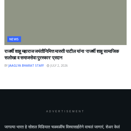
NEWS
राजर्षी शाहू महाराज जयंतीनिमित्त मारुती पाटील यांना ‘राजर्षी शाहू सामाजिक
सलोखा व समाजसेवा पुरस्कार’ प्रदान
BY
JAAGLYA BHARAT STAFF
JULY 2, 2026
ADVERTISEMENT
जागल्या भारत
हे सोशल मिडियात चळवळींच विश्वासार्हतेने वाचलं जाणारं, शेअर केलं