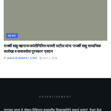
NEWS
राजर्षी शाहू महाराज जयंतीनिमित्त मारुती पाटील यांना ‘राजर्षी शाहू सामाजिक
सलोखा व समाजसेवा पुरस्कार’ प्रदान
BY
JAAGLYA BHARAT STAFF
JULY 2, 2026
ADVERTISEMENT
जागल्या भारत
हे सोशल मिडियात चळवळींच विश्वासार्हतेने वाचलं जाणारं, शेअर केलं