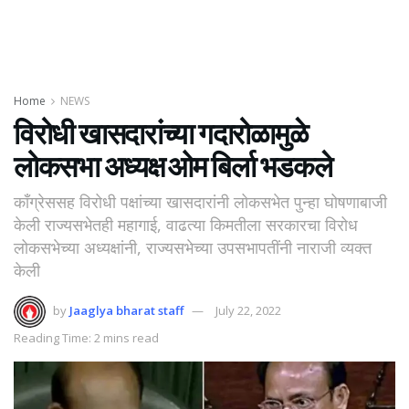
Home
NEWS
विरोधी खासदारांच्या गदारोळामुळे
लोकसभा अध्यक्ष ओम बिर्ला भडकले
काँग्रेससह विरोधी पक्षांच्या खासदारांनी लोकसभेत पुन्हा घोषणाबाजी
केली राज्यसभेतही महागाई, वाढत्या किमतीला सरकारचा विरोध
लोकसभेच्या अध्यक्षांनी, राज्यसभेच्या उपसभापतींनी नाराजी व्यक्त
केली
by
Jaaglya bharat staff
July 22, 2022
Reading Time: 2 mins read