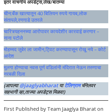
इतर वाचनीय अपडेट्स,लेख/बातम्या
चीन:बँक खात्यातून 40 बिलियन रुपये गायब,लोक
संतापले,रणगाडे उतरले
चारित्र्यहननच्या आरोपावर कायदेशीर कारवाई करणार –
नाना पटोले
मोहम्मद जुबेर ला जामीन,ट्विट करण्यापासून रोखू नये – कोर्ट
आदेश
मुलगा होण्याचा नवस पूर्ण वडिलांनी मंदिरात नेऊन तरुणाचा
नरबळी दिला
(आपल्या
@jaaglyabharat
या
टेलिग्राम
चॅनेलवर
सहभागी व्हा,ताज्या अपडेट्स मिळवा)
First Published by Team Jaaglya Bharat on