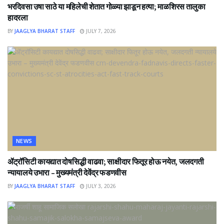
भरदिवसा उषा साठे या महिलेची शेतात गोळ्या झाडून हत्या; माळशिरस तालुका
हादरला
BY
JAAGLYA BHARAT STAFF
JULY 7, 2026
NEWS
ॲट्रॉसिटी कायद्यात दोषसिद्धी वाढवा; साक्षीदार फितूर होऊ नयेत, जलदगती
न्यायालये उभारा – मुख्यमंत्री देवेंद्र फडणवीस
BY
JAAGLYA BHARAT STAFF
JULY 3, 2026