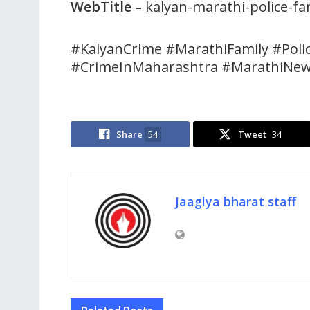
WebTitle
–
kalyan-marathi-police-f
#KalyanCrime #MarathiFamily #Poli
#CrimeInMaharashtra #MarathiNe
Share
54
Tweet
34
Jaaglya bharat staff