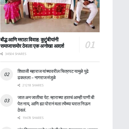
बौद्ध आणि मराठा विवाह: कुटुंबीयांनी
समाजासमोर ठेवला एक अनोखा आदर्श
34504 SHARES
शिवाजी महाराज यांच्यावरील चित्रपट यामुळे पुढे
ढकलला – नागराज मंजुळे
21218 SHARES
जात अन जातीचा पेट: म्हाराच्या हातचं आम्ही पाणी बी
पेत नाय, आणि ह्या पोरानं मला त्येंच्या घरात निऊन
ठेवलं.
19478 SHARES