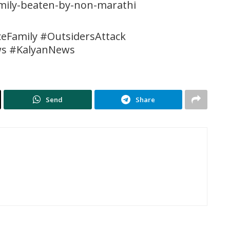
amily-beaten-by-non-marathi
ceFamily #OutsidersAttack
ws #KalyanNews
Send
Share