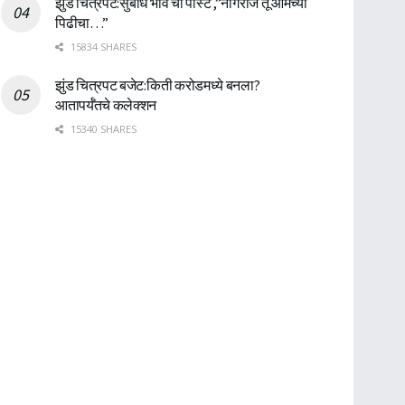
झुंड चित्रपट:सुबोध भावे ची पोस्ट ,”नागराज तू आमच्या
पिढीचा…”
15834 SHARES
झुंड चित्रपट बजेट:किती करोडमध्ये बनला?
आतापर्यँतचे कलेक्शन
15340 SHARES