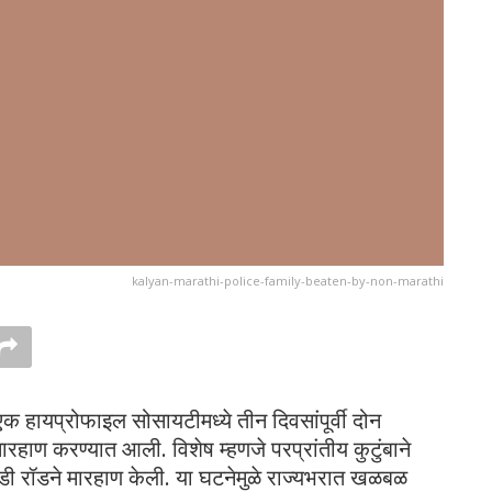
kalyan-marathi-police-family-beaten-by-non-marathi
 हायप्रोफाइल सोसायटीमध्ये तीन दिवसांपूर्वी दोन
मारहाण करण्यात आली. विशेष म्हणजे परप्रांतीय कुटुंबाने
ोखंडी रॉडने मारहाण केली. या घटनेमुळे राज्यभरात खळबळ